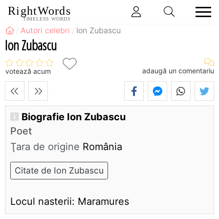
RightWords
TIMELESS WORDS
Autori celebri
Ion Zubascu
Ion Zubascu
adaugă un comentariu
votează acum
Biografie Ion Zubascu
Poet
Ţara de origine
România
Citate de Ion Zubascu
Locul nasterii: Maramures