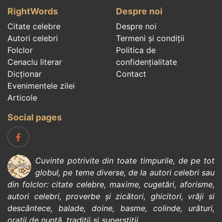
RightWords
Despre noi
Citate celebre
Despre noi
Autori celebri
Termeni și condiții
Folclor
Politica de
Cenaclu literar
confidenţialitate
Dicționar
Contact
Evenimentele zilei
Articole
Social pages
Cuvinte potrivite din toate timpurile, de pe tot
globul, pe teme diverse, de la
autori celebri
sau
din
folclor
:
citate celebre
,
maxime
,
cugetări
,
aforisme
,
autori celebri
,
proverbe și zicători
,
ghicitori
,
vrăji si
descântece
,
balade
,
doine
,
basme
,
colinde
,
urături
,
orații de nuntă
,
tradiții și superstiții
.