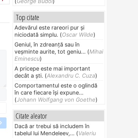
(
George Budoi
)
Top citate
Adevărul este rareori pur și
niciodată simplu.
(
Oscar Wilde
)
Geniul, în zdreanţă sau în
veşminte aurite, tot geniu...
(
Mihai
Eminescu
)
A pricepe este mai important
decât a ști.
(
Alexandru C. Cuza
)
Comportamentul este o oglindă
în care fiecare își expune...
(
Johann Wolfgang von Goethe
)
Citate aleator
Dacă ar trebui să includem în
tabelul lui Mendeleev,...
(
Valeriu