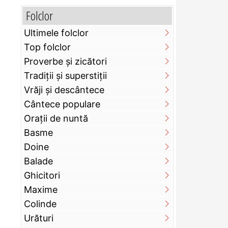
Folclor
Ultimele folclor
Top folclor
Proverbe și zicători
Tradiții și superstiții
Vrăji și descântece
Cântece populare
Orații de nuntă
Basme
Doine
Balade
Ghicitori
Maxime
Colinde
Urături