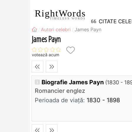
RightWords
TIMELESS WORDS
CITATE CEL
Autori celebri
James Payn
James Payn
votează acum
Biografie James Payn
(1830 - 18
Romancier englez
Perioada de viaţă:
1830 - 1898