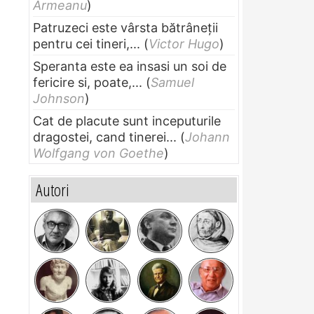
Armeanu
)
Patruzeci este vârsta bătrâneții
pentru cei tineri,...
(
Victor Hugo
)
Speranta este ea insasi un soi de
fericire si, poate,...
(
Samuel
Johnson
)
Cat de placute sunt inceputurile
dragostei, cand tinerei...
(
Johann
Wolfgang von Goethe
)
Autori