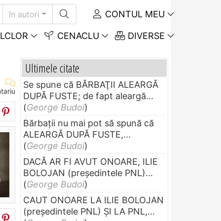
CONTUL MEU
în autori
LCLOR
CENACLU
DIVERSE
Ultimele citate
Se spune că BĂRBAŢII ALEARGĂ
tariu
DUPĂ FUSTE; de fapt aleargă...
(
George Budoi
)
Bărbaţii nu mai pot să spună că
ALEARGĂ DUPĂ FUSTE,...
(
George Budoi
)
DACĂ AR FI AVUT ONOARE, ILIE
BOLOJAN (preşedintele PNL)...
(
George Budoi
)
CAUT ONOARE LA ILIE BOLOJAN
(preşedintele PNL) ŞI LA PNL,...