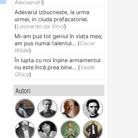
Alecsandri
)
Adevarul izbucneste, la urma
urmei, in ciuda prefacatoriei.
(
Leonardo da Vinci
)
Mi-am pus tot geniul în viața mea;
am pus numai talentul...
(
Oscar
Wilde
)
În lupta cu noi înșine armamentul
nu este încă prea bine...
(
Vasile
Ghica
)
Autori