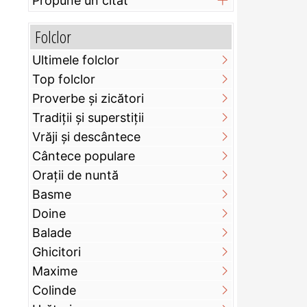
Propune un citat
Folclor
Ultimele folclor
Top folclor
Proverbe și zicători
Tradiții și superstiții
Vrăji și descântece
Cântece populare
Orații de nuntă
Basme
Doine
Balade
Ghicitori
Maxime
Colinde