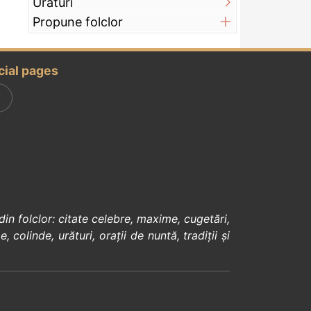
Urături
Propune folclor
cial pages
din
folclor
:
citate celebre
,
maxime
,
cugetări
,
e
,
colinde
,
urături
,
orații de nuntă
,
tradiții și