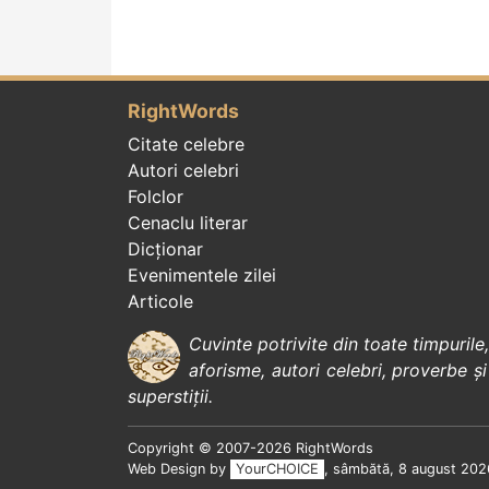
RightWords
Citate celebre
Autori celebri
Folclor
Cenaclu literar
Dicționar
Evenimentele zilei
Articole
Cuvinte potrivite din toate timpurile
aforisme
,
autori celebri
,
proverbe și
superstiții
.
Copyright © 2007-2026 RightWords
Web Design by
YourCHOICE
, sâmbătă, 8 august 202