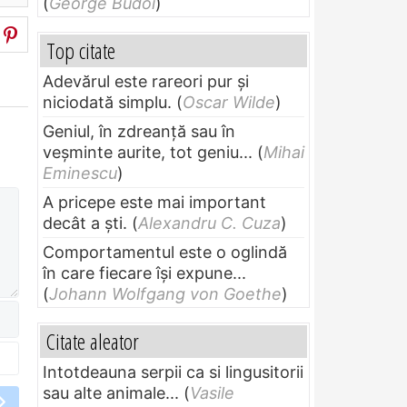
(
George Budoi
)
Top citate
Adevărul este rareori pur și
niciodată simplu.
(
Oscar Wilde
)
Geniul, în zdreanţă sau în
veşminte aurite, tot geniu...
(
Mihai
Eminescu
)
A pricepe este mai important
decât a ști.
(
Alexandru C. Cuza
)
Comportamentul este o oglindă
în care fiecare își expune...
(
Johann Wolfgang von Goethe
)
Citate aleator
Intotdeauna serpii ca si lingusitorii
sau alte animale...
(
Vasile