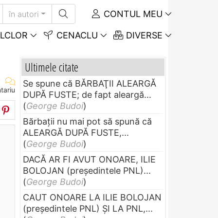
CONTUL MEU
în autori
LCLOR
CENACLU
DIVERSE
Ultimele citate
Se spune că BĂRBAŢII ALEARGĂ
tariu
DUPĂ FUSTE; de fapt aleargă...
(
George Budoi
)
Bărbaţii nu mai pot să spună că
ALEARGĂ DUPĂ FUSTE,...
(
George Budoi
)
DACĂ AR FI AVUT ONOARE, ILIE
BOLOJAN (preşedintele PNL)...
(
George Budoi
)
CAUT ONOARE LA ILIE BOLOJAN
(preşedintele PNL) ŞI LA PNL,...