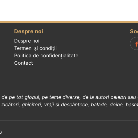
Despre noi
So
Despre noi
Termeni și condiții
Politica de confidenţialitate
Contact
, de pe tot globul, pe teme diverse, de la
autori celebri
sau 
 zicători
,
ghicitori
,
vrăji si descântece
,
balade
,
doine
,
basm
6