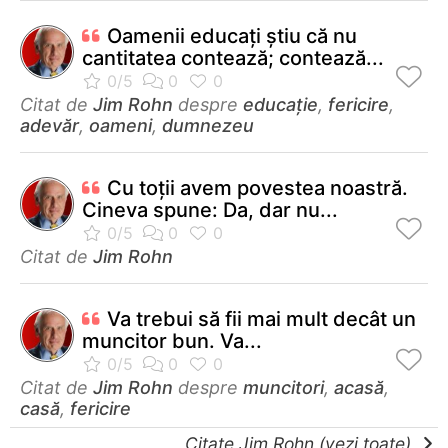
Oamenii educaţi ştiu că nu
cantitatea contează; contează...
Citat de
Jim Rohn
despre
educație
,
fericire
,
adevăr
,
oameni
,
dumnezeu
Cu toţii avem povestea noastră.
Cineva spune: Da, dar nu...
Citat de
Jim Rohn
Va trebui să fii mai mult decât un
muncitor bun. Va...
Citat de
Jim Rohn
despre
muncitori
,
acasă
,
casă
,
fericire
Citate Jim Rohn (vezi toate)