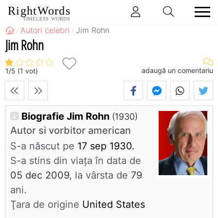
RightWords
TIMELESS WORDS
Autori celebri
Jim Rohn
Jim Rohn
adaugă un comentariu
1
/
5
(
1
vot)
Biografie Jim Rohn
(1930)
Autor si vorbitor american
S-a născut pe
17 sep 1930.
S-a stins din viaţa în data de
05 dec 2009
, la vârsta de
79
ani.
Ţara de origine
United States