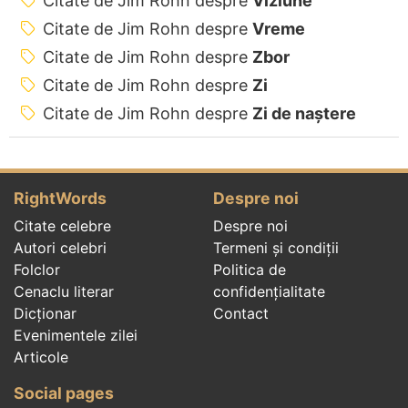
Citate de Jim Rohn despre
Viziune
Citate de Jim Rohn despre
Vreme
Citate de Jim Rohn despre
Zbor
Citate de Jim Rohn despre
Zi
Citate de Jim Rohn despre
Zi de naștere
RightWords
Despre noi
Citate celebre
Despre noi
Autori celebri
Termeni și condiții
Folclor
Politica de
Cenaclu literar
confidenţialitate
Dicționar
Contact
Evenimentele zilei
Articole
Social pages