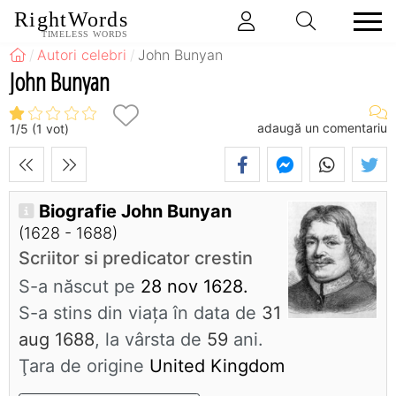
RightWords
TIMELESS WORDS
Autori celebri
John Bunyan
John Bunyan
adaugă un comentariu
1
/
5
(
1
vot)
Biografie John Bunyan
(1628 - 1688)
Scriitor si predicator crestin
S-a născut pe
28 nov 1628.
S-a stins din viaţa în data de
31
aug 1688
, la vârsta de
59
ani.
Ţara de origine
United Kingdom