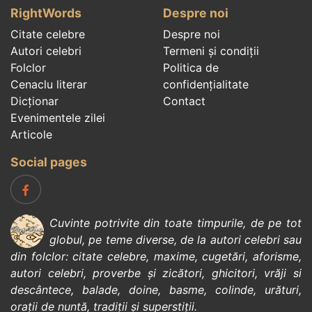
RightWords
Despre noi
Citate celebre
Despre noi
Autori celebri
Termeni și condiții
Folclor
Politica de
Cenaclu literar
confidenţialitate
Dicționar
Contact
Evenimentele zilei
Articole
Social pages
Cuvinte potrivite din toate timpurile, de pe tot
globul, pe teme diverse, de la
autori celebri
sau
din
folclor
:
citate celebre
,
maxime
,
cugetări
,
aforisme
,
autori celebri
,
proverbe și zicători
,
ghicitori
,
vrăji si
descântece
,
balade
,
doine
,
basme
,
colinde
,
urături
,
orații de nuntă
,
tradiții și superstiții
.