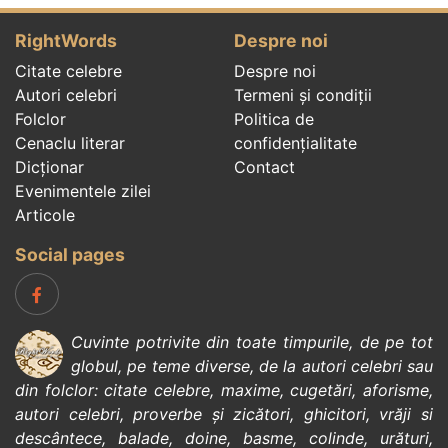
RightWords
Despre noi
Citate celebre
Despre noi
Autori celebri
Termeni și condiții
Folclor
Politica de
Cenaclu literar
confidenţialitate
Dicționar
Contact
Evenimentele zilei
Articole
Social pages
Cuvinte potrivite din toate timpurile, de pe tot
globul, pe teme diverse, de la
autori celebri
sau
din
folclor
:
citate celebre
,
maxime
,
cugetări
,
aforisme
,
autori celebri
,
proverbe și zicători
,
ghicitori
,
vrăji si
descântece
,
balade
,
doine
,
basme
,
colinde
,
urături
,