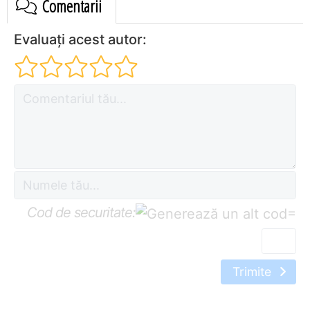
Comentarii
Evaluați acest autor:
Cod de securitate:
=
Trimite