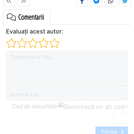
Comentarii
Evaluați acest autor:
Cod de securitate:
=
Trimite