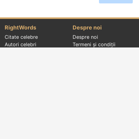
RightWords
Despre noi
Citate celebre
Despre noi
Autori celebri
Termeni și condiții
Folclor
Politica de
Cenaclu literar
confidenţialitate
Dicționar
Contact
Evenimentele zilei
Articole
Social pages
Cuvinte potrivite din toate timpurile, de pe tot
globul, pe teme diverse, de la
autori celebri
sau
din
folclor
:
citate celebre
,
maxime
,
cugetări
,
aforisme
,