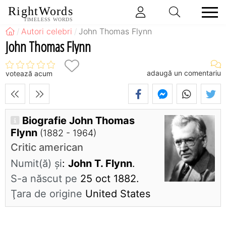
RightWords
TIMELESS WORDS
Autori celebri
John Thomas Flynn
John Thomas Flynn
adaugă un comentariu
votează acum
Biografie John Thomas
Flynn
(1882 - 1964)
Critic american
Numit(ă) și
:
John T. Flynn
.
S-a născut pe
25 oct 1882.
Ţara de origine
United States