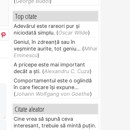
(
George Budoi
)
Top citate
Adevărul este rareori pur și
niciodată simplu.
(
Oscar Wilde
)
Geniul, în zdreanţă sau în
veşminte aurite, tot geniu...
(
Mihai
Eminescu
)
A pricepe este mai important
decât a ști.
(
Alexandru C. Cuza
)
Comportamentul este o oglindă
în care fiecare își expune...
(
Johann Wolfgang von Goethe
)
Citate aleator
Cine vrea să spună ceva
interesant, trebuie să mintă puțin.