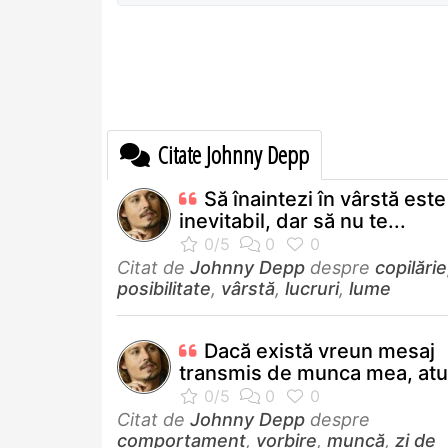
Citate Johnny Depp
Să înaintezi în vârstă este
inevitabil, dar să nu te...
Citat de
Johnny Depp
despre
copilărie
posibilitate
,
vârstă
,
lucruri
,
lume
Dacă există vreun mesaj
transmis de munca mea, atun
Citat de
Johnny Depp
despre
comportament
,
vorbire
,
muncă
,
zi de