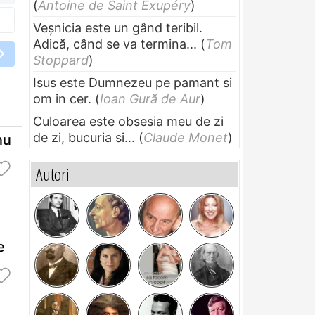
(
Antoine de Saint Exupéry
)
Veșnicia este un gând teribil.
Adică, când se va termina...
(
Tom
Stoppard
)
Isus este Dumnezeu pe pamant si
om in cer.
(
Ioan Gură de Aur
)
Culoarea este obsesia meu de zi
de zi, bucuria si...
(
Claude Monet
)
nu
Autori
e