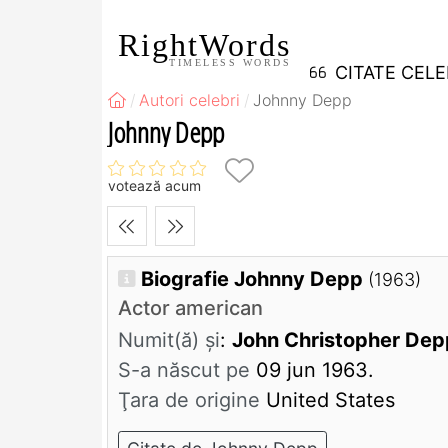
RightWords
TIMELESS WORDS
CITATE CEL
Autori celebri
Johnny Depp
Johnny Depp
votează acum
Biografie Johnny Depp
(1963)
Actor american
Numit(ă) și
:
John Christopher Depp
S-a născut pe
09 jun 1963.
Ţara de origine
United States