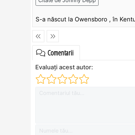
Citate de Johnny Depp
S-a născut la Owensboro , în Kentu
Comentarii
Evaluați acest autor: