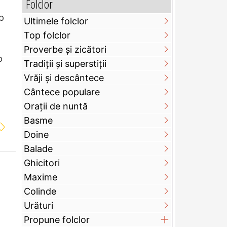
Folclor
p
Ultimele folclor
Top folclor
Proverbe și zicători
p
Tradiții și superstiții
Vrăji și descântece
Cântece populare
Orații de nuntă
Basme
Doine
Balade
Ghicitori
Maxime
Colinde
Urături
Propune folclor