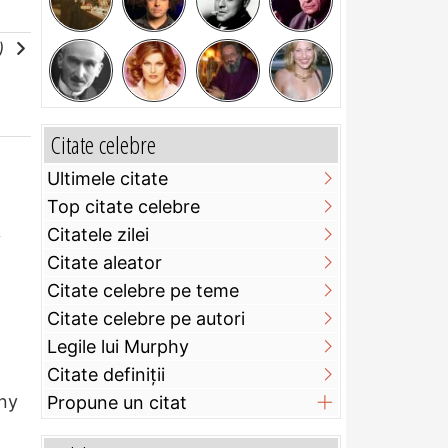
e)
Citate celebre
Ultimele citate
Top citate celebre
Citatele zilei
y
Citate aleator
Citate celebre pe teme
Citate celebre pe autori
Legile lui Murphy
Citate definiţii
ny
Propune un citat