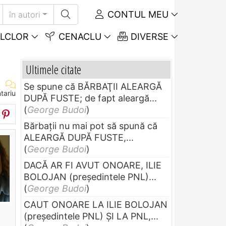
CONTUL MEU
în autori
LCLOR
CENACLU
DIVERSE
Ultimele citate
Se spune că BĂRBAŢII ALEARGĂ
tariu
DUPĂ FUSTE; de fapt aleargă...
(
George Budoi
)
Bărbaţii nu mai pot să spună că
ALEARGĂ DUPĂ FUSTE,...
(
George Budoi
)
DACĂ AR FI AVUT ONOARE, ILIE
BOLOJAN (preşedintele PNL)...
(
George Budoi
)
CAUT ONOARE LA ILIE BOLOJAN
(preşedintele PNL) ŞI LA PNL,...