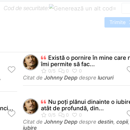
Cod de securitate:
=
Trimite
Există o pornire în mine care 
îmi permite să fac...
,
Citat de
Johnny Depp
despre
lucruri
Nu poţi plănui dinainte o iubir
ci...
atât de profundă, din...
Citat de
Johnny Depp
despre
destin
,
copii
,
iubire