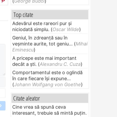
(
George Budoi
)
Top citate
Adevărul este rareori pur și
niciodată simplu.
(
Oscar Wilde
)
Geniul, în zdreanţă sau în
veşminte aurite, tot geniu...
(
Mihai
Eminescu
)
A pricepe este mai important
decât a ști.
(
Alexandru C. Cuza
)
Comportamentul este o oglindă
în care fiecare își expune...
(
Johann Wolfgang von Goethe
)
Citate aleator
Cine vrea să spună ceva
interesant, trebuie să mintă puțin.