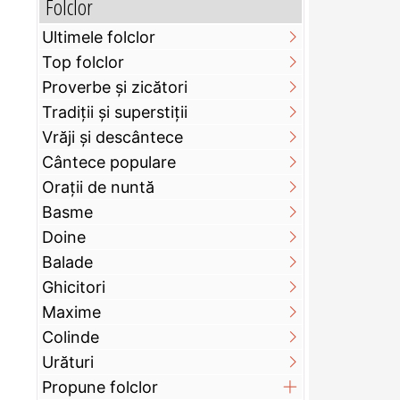
Folclor
Ultimele folclor
Top folclor
Proverbe și zicători
Tradiții și superstiții
Vrăji și descântece
Cântece populare
Orații de nuntă
Basme
Doine
Balade
Ghicitori
Maxime
Colinde
Urături
Propune folclor