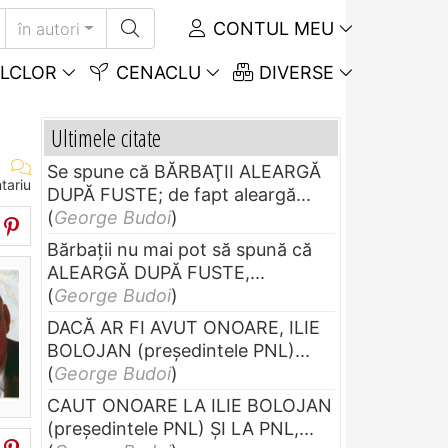
CONTUL MEU
în autori
LCLOR
CENACLU
DIVERSE
Ultimele citate
Se spune că BĂRBAŢII ALEARGĂ
tariu
DUPĂ FUSTE; de fapt aleargă...
(
George Budoi
)
Bărbaţii nu mai pot să spună că
ALEARGĂ DUPĂ FUSTE,...
(
George Budoi
)
DACĂ AR FI AVUT ONOARE, ILIE
BOLOJAN (preşedintele PNL)...
(
George Budoi
)
CAUT ONOARE LA ILIE BOLOJAN
(preşedintele PNL) ŞI LA PNL,...