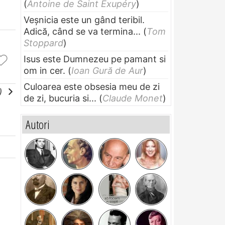
(
Antoine de Saint Exupéry
)
Veșnicia este un gând teribil.
Adică, când se va termina...
(
Tom
Stoppard
)
Isus este Dumnezeu pe pamant si
om in cer.
(
Ioan Gură de Aur
)
Culoarea este obsesia meu de zi
e)
de zi, bucuria si...
(
Claude Monet
)
Autori