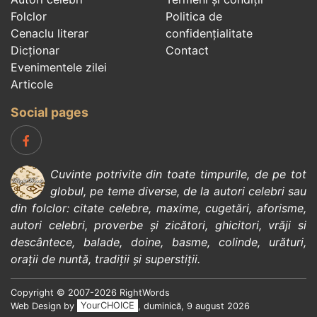
Folclor
Politica de
Cenaclu literar
confidenţialitate
Dicționar
Contact
Evenimentele zilei
Articole
Social pages
Cuvinte potrivite din toate timpurile, de pe tot
globul, pe teme diverse, de la
autori celebri
sau
din
folclor
:
citate celebre
,
maxime
,
cugetări
,
aforisme
,
autori celebri
,
proverbe și zicători
,
ghicitori
,
vrăji si
descântece
,
balade
,
doine
,
basme
,
colinde
,
urături
,
orații de nuntă
,
tradiții și superstiții
.
Copyright © 2007-2026 RightWords
Web Design by
YourCHOICE
, duminică, 9 august 2026