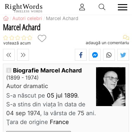
RightWords
TIMELESS WORDS
Autori celebri
Marcel Achard
Marcel Achard
adaugă un comentariu
votează acum
Biografie Marcel Achard
(1899 - 1974)
Autor dramatic
S-a născut pe
05 jul 1899.
S-a stins din viaţa în data de
04 sep 1974
, la vârsta de
75
ani.
Ţara de origine
France