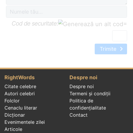
Cod de securitate:
=
Trimite
RightWords
Despre noi
Citate celebre
Despre noi
Autori celebri
Termeni și condiții
Folclor
Politica de
Cenaclu literar
confidenţialitate
Dicționar
Contact
Evenimentele zilei
Articole