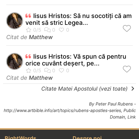
Iisus Hristos: Să nu socotiţi că am
venit să stric Legea...
Citat de
Matthew
Iisus Hristos: Vă spun că pentru
orice cuvânt deşert, pe...
Citat de
Matthew
Citate Matei Apostolul (vezi toate)
By
Peter Paul Rubens
-
http://www.artbible.info/art/topics/rubens-apostles-series
, Public
Domain,
Link
RightWords
Despre noi