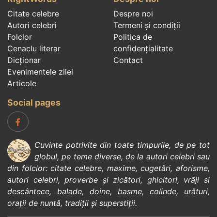
Citate celebre
Despre noi
Autori celebri
Termeni și condiții
Folclor
Politica de
Cenaclu literar
confidenţialitate
Dicționar
Contact
Evenimentele zilei
Articole
Social pages
Cuvinte potrivite din toate timpurile, de pe tot
globul, pe teme diverse, de la
autori celebri
sau
din
folclor
:
citate celebre
,
maxime
,
cugetări
,
aforisme
,
autori celebri
,
proverbe și zicători
,
ghicitori
,
vrăji si
descântece
,
balade
,
doine
,
basme
,
colinde
,
urături
,
orații de nuntă
,
tradiții și superstiții
.