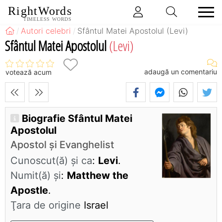
RightWords
TIMELESS WORDS
Autori celebri
Sfântul Matei Apostolul (Levi)
Sfântul Matei Apostolul
(Levi)
adaugă un comentariu
votează acum
Biografie Sfântul Matei
Apostolul
Apostol și Evanghelist
Cunoscut(ă) și ca
:
Levi
.
Numit(ă) și
:
Matthew the
Apostle
.
Ţara de origine
Israel