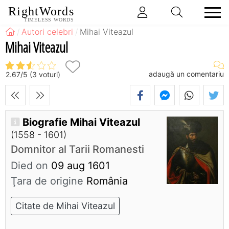
RightWords
TIMELESS WORDS
Autori celebri
Mihai Viteazul
Mihai Viteazul
adaugă un comentariu
2.67
/
5
(
3
voturi)
Biografie Mihai Viteazul
(1558 - 1601)
Domnitor al Tarii Romanesti
Died on
09 aug 1601
Ţara de origine
România
Citate de Mihai Viteazul