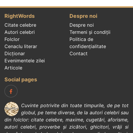
RightWords
Despre noi
Citate celebre
Despre noi
Autori celebri
Termeni și condiții
Folclor
Politica de
Cenaclu literar
confidenţialitate
Dicționar
Contact
Evenimentele zilei
Articole
Social pages
Cuvinte potrivite din toate timpurile, de pe tot
globul, pe teme diverse, de la
autori celebri
sau
din
folclor
:
citate celebre
,
maxime
,
cugetări
,
aforisme
,
autori celebri
,
proverbe și zicători
,
ghicitori
,
vrăji si