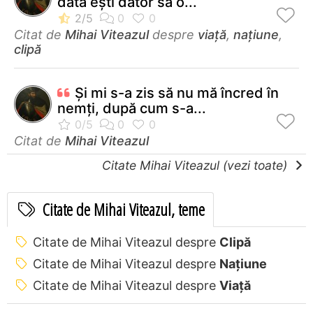
dată ești dator să o...
Citat de
Mihai Viteazul
despre
viață
,
națiune
,
clipă
Şi mi s-a zis să nu mă încred în
nemţi, după cum s-a...
Citat de
Mihai Viteazul
Citate Mihai Viteazul (vezi toate)
Citate de Mihai Viteazul, teme
Citate de Mihai Viteazul despre
Clipă
Citate de Mihai Viteazul despre
Națiune
Citate de Mihai Viteazul despre
Viață