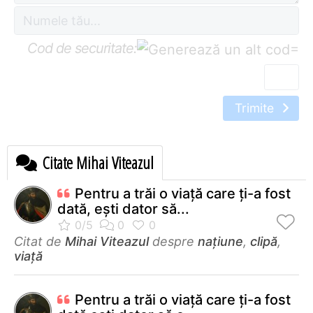
Cod de securitate:
=
Trimite
Citate Mihai Viteazul
Pentru a trăi o viaţă care ţi-a fost
dată, eşti dator să...
Citat de
Mihai Viteazul
despre
națiune
,
clipă
,
viață
Pentru a trăi o viață care ți-a fost