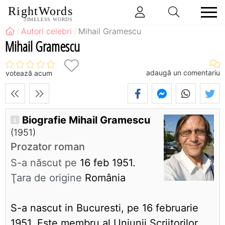
RightWords
TIMELESS WORDS
Autori celebri
Mihail Gramescu
Mihail Gramescu
adaugă un comentariu
votează acum
Biografie Mihail Gramescu
(1951)
Prozator roman
S-a născut pe
16 feb 1951.
Ţara de origine
România
S-a nascut in Bucuresti, pe 16 februarie
1951. Este membru al Uniunii Scriitorilor