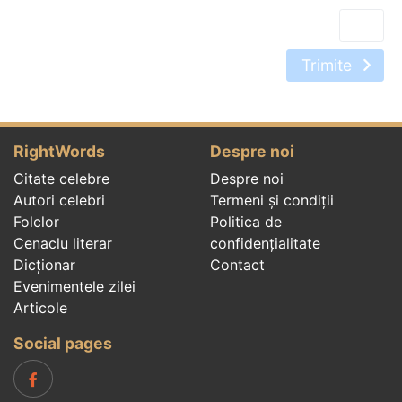
Trimite
RightWords
Despre noi
Citate celebre
Despre noi
Autori celebri
Termeni și condiții
Folclor
Politica de
Cenaclu literar
confidenţialitate
Dicționar
Contact
Evenimentele zilei
Articole
Social pages