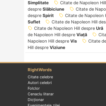
Simplitate
Citate de Napoleon Hil
despre
Slăbiciune
Citate de Napo
despre
Spirit
Citate de Napoleon 
Suflet
Citate de Napoleon Hill de
Citate de Napoleon Hill despre
Ură
de Napoleon Hill despre
Viață
Cit
Napoleon Hill despre
Vis
Citate d
Hill despre
Viziune
RightWords
Citate celebre
Autori celebri
Folclor
Cenaclu literar
Dicționar
Evenimentele zilei