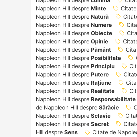
Napoleon Hill despre
Lumină
Cita
Napoleon Hill despre
Minte
Citate
Napoleon Hill despre
Natură
Citat
Napoleon Hill despre
Numere
Cit
Napoleon Hill despre
Obiecte
Cit
Napoleon Hill despre
Opinie
Citat
Napoleon Hill despre
Pământ
Cita
Napoleon Hill despre
Posibilitate
Napoleon Hill despre
Principiu
Ci
Napoleon Hill despre
Putere
Citat
Napoleon Hill despre
Rațiune
Cita
Napoleon Hill despre
Realitate
Ci
Napoleon Hill despre
Responsabilitate
de Napoleon Hill despre
Sărăcie
C
Napoleon Hill despre
Sclavie
Cita
Napoleon Hill despre
Secret
Citat
Hill despre
Sens
Citate de Napole