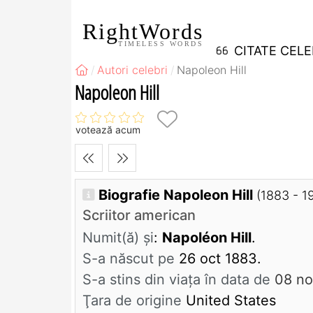
RightWords
TIMELESS WORDS
CITATE CEL
Autori celebri
Napoleon Hill
Napoleon Hill
votează acum
Biografie Napoleon Hill
(1883 - 1
Scriitor american
Numit(ă) și
:
Napoléon Hill
.
S-a născut pe
26 oct 1883.
S-a stins din viaţa în data de
08 no
Ţara de origine
United States