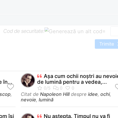
Cod de securitate:
=
Trimite
Aşa cum ochii noştri au nevoi
 în...
de lumină pentru a vedea,...
scop
,
Citat de
Napoleon Hill
despre
idee
,
ochi
,
nevoie
,
lumină
om îşi
Nu aştepta. Timpul nu va fi