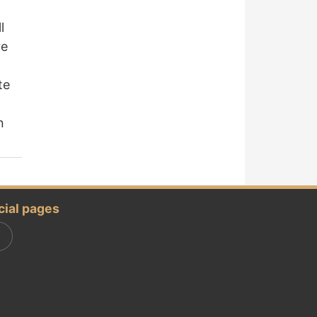
l
re
te
n
cial pages