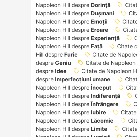
Napoleon Hill despre
Dorință
Cita
Napoleon Hill despre
Dușmani
Cit
Napoleon Hill despre
Emoții
Citat
Napoleon Hill despre
Eroare
Citat
Napoleon Hill despre
Experiență
C
Napoleon Hill despre
Față
Citate 
Hill despre
Furie
Citate de Napole
despre
Geniu
Citate de Napoleon 
despre
Idee
Citate de Napoleon H
despre
Imperfecțiuni umane
Cita
Napoleon Hill despre
Început
Cita
Napoleon Hill despre
Indiferență
Napoleon Hill despre
Înfrângere
C
Napoleon Hill despre
Iubire
Citate
Napoleon Hill despre
Lăcomie
Cit
Napoleon Hill despre
Limite
Citat