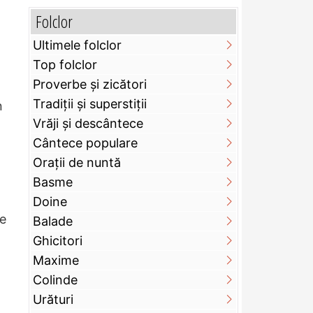
Folclor
Ultimele folclor
Top folclor
Proverbe și zicători
Tradiții și superstiții
n
Vrăji și descântece
Cântece populare
Orații de nuntă
Basme
Doine
de
Balade
Ghicitori
Maxime
Colinde
Urături