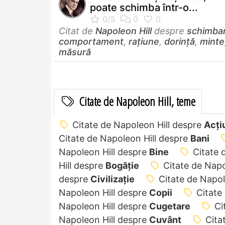
poate schimba într-o...
Citat de
Napoleon Hill
despre
schimba
comportament
,
rațiune
,
dorință
,
minte
măsură
Citate de Napoleon Hill, teme
Citate de Napoleon Hill despre
Acți
Citate de Napoleon Hill despre
Bani
Napoleon Hill despre
Bine
Citate 
Hill despre
Bogăție
Citate de Napo
despre
Civilizație
Citate de Napol
Napoleon Hill despre
Copii
Citate
Napoleon Hill despre
Cugetare
Ci
Napoleon Hill despre
Cuvânt
Cita