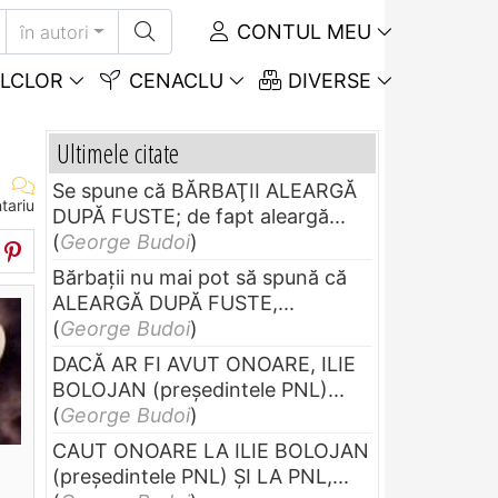
CONTUL MEU
în autori
LCLOR
CENACLU
DIVERSE
Ultimele citate
Se spune că BĂRBAŢII ALEARGĂ
tariu
DUPĂ FUSTE; de fapt aleargă...
(
George Budoi
)
Bărbaţii nu mai pot să spună că
ALEARGĂ DUPĂ FUSTE,...
(
George Budoi
)
DACĂ AR FI AVUT ONOARE, ILIE
BOLOJAN (preşedintele PNL)...
(
George Budoi
)
CAUT ONOARE LA ILIE BOLOJAN
(preşedintele PNL) ŞI LA PNL,...