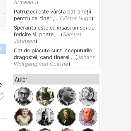
Armeanu
)
Patruzeci este vârsta bătrâneții
pentru cei tineri,...
(
Victor Hugo
)
Speranta este ea insasi un soi de
fericire si, poate,...
(
Samuel
Johnson
)
Cat de placute sunt inceputurile
dragostei, cand tinerei...
(
Johann
Wolfgang von Goethe
)
Autori
e