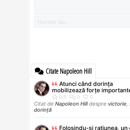
Citate Napoleon Hill
Atunci când dorinţa
mobilizează forţe importante
Citat de
Napoleon Hill
despre
victorie
,
dorință
Folosindu-şi raţiunea, un 