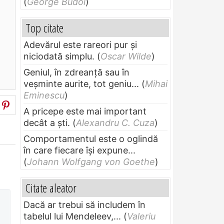
(
George Budoi
)
Top citate
Adevărul este rareori pur și
niciodată simplu.
(
Oscar Wilde
)
Geniul, în zdreanţă sau în
veşminte aurite, tot geniu...
(
Mihai
Eminescu
)
A pricepe este mai important
decât a ști.
(
Alexandru C. Cuza
)
Comportamentul este o oglindă
în care fiecare își expune...
(
Johann Wolfgang von Goethe
)
Citate aleator
Dacă ar trebui să includem în
tabelul lui Mendeleev,...
(
Valeriu