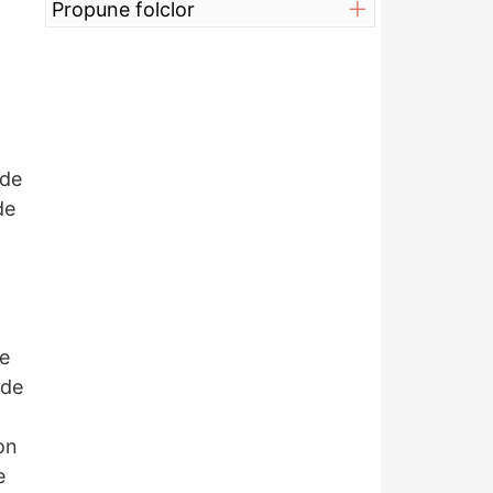
Propune folclor
 de
de
te
 de
on
e