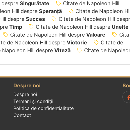
l despre
Singurătate
Citate de Napoleon Hill
leon Hill despre
Speranță
Citate de Napoleon Hil
Hill despre
Succes
Citate de Napoleon Hill desp
spre
Timp
Citate de Napoleon Hill despre
Unelte
Citate de Napoleon Hill despre
Valoare
Cita
ate de Napoleon Hill despre
Victorie
Citate de
e Napoleon Hill despre
Viteză
Citate de Napoleo
Despre noi
So
Despre noi
Termeni și condiții
Politica de confidenţialitate
Contact