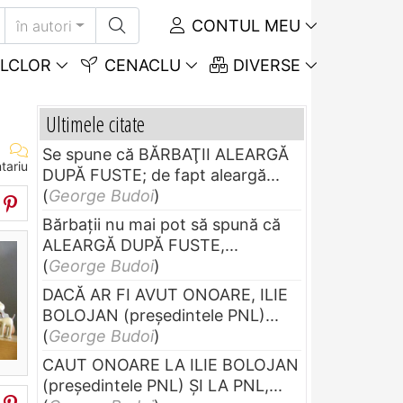
CONTUL MEU
în autori
LCLOR
CENACLU
DIVERSE
Ultimele citate
Se spune că BĂRBAŢII ALEARGĂ
tariu
DUPĂ FUSTE; de fapt aleargă...
(
George Budoi
)
Bărbaţii nu mai pot să spună că
ALEARGĂ DUPĂ FUSTE,...
(
George Budoi
)
DACĂ AR FI AVUT ONOARE, ILIE
BOLOJAN (preşedintele PNL)...
(
George Budoi
)
CAUT ONOARE LA ILIE BOLOJAN
(preşedintele PNL) ŞI LA PNL,...