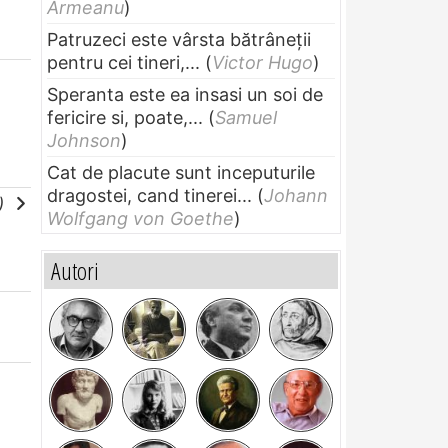
Armeanu
)
Patruzeci este vârsta bătrâneții
pentru cei tineri,...
(
Victor Hugo
)
Speranta este ea insasi un soi de
fericire si, poate,...
(
Samuel
Johnson
)
Cat de placute sunt inceputurile
dragostei, cand tinerei...
(
Johann
e)
Wolfgang von Goethe
)
Autori