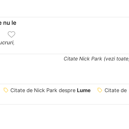
e nu le
ucruri
,
Citate Nick Park (vezi toat
Citate de Nick Park despre
Lume
Citate de