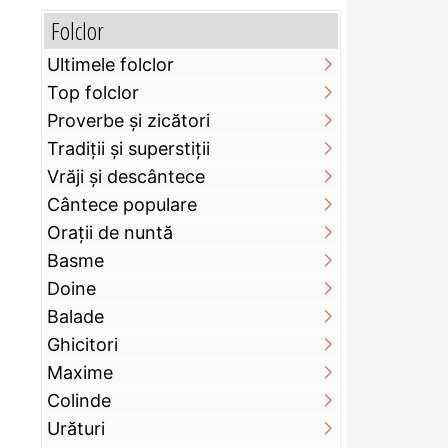
Folclor
Ultimele folclor
Top folclor
Proverbe și zicători
Tradiții și superstiții
Vrăji și descântece
Cântece populare
Orații de nuntă
Basme
Doine
Balade
Ghicitori
Maxime
Colinde
Urături