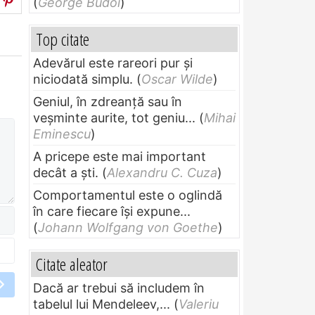
(
George Budoi
)
Top citate
Adevărul este rareori pur și
niciodată simplu.
(
Oscar Wilde
)
Geniul, în zdreanţă sau în
veşminte aurite, tot geniu...
(
Mihai
Eminescu
)
A pricepe este mai important
decât a ști.
(
Alexandru C. Cuza
)
Comportamentul este o oglindă
în care fiecare își expune...
(
Johann Wolfgang von Goethe
)
Citate aleator
Dacă ar trebui să includem în
tabelul lui Mendeleev,...
(
Valeriu