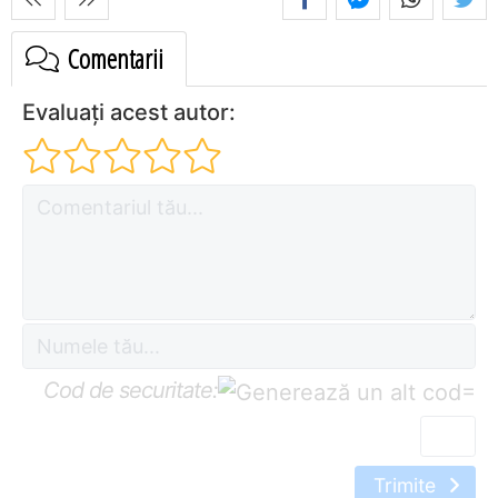
Comentarii
Evaluați acest autor:
Cod de securitate:
=
Trimite