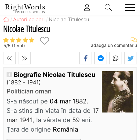
RightWords
TIMELESS WORDS
Autori celebri
Nicolae Titulescu
Nicolae Titulescu
adaugă un comentariu
5
/
5
(
1
vot)
Biografie Nicolae Titulescu
(1882 - 1941)
Politician oman
S-a născut pe
04 mar 1882.
S-a stins din viaţa în data de
17
mar 1941
, la vârsta de
59
ani.
Ţara de origine
România