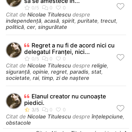
să se amestece în...
Citat de
Nicolae Titulescu
despre
independenţă
,
acasă
,
spirit
,
puritate
,
trecut
,
politică
,
cer
,
singurătate
Regret a nu fi de acord nici cu
delegatul Franţei, nici...
Citat de
Nicolae Titulescu
despre
religie
,
siguranță
,
opinie
,
regret
,
paradis
,
stat
,
societate
,
rai
,
timp
,
zi de naștere
Elanul creator nu cunoaște
piedici.
Citat de
Nicolae Titulescu
despre
înțelepciune
,
obstacole