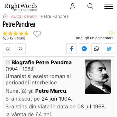
RightWords
TIMELESS WORDS
Autori celebri
Petre Pandrea
Petre Pandrea
adaugă un comentariu
5
/
5
(
2
voturi)
Biografie Petre Pandrea
(1904 - 1968)
Umanist si eseist roman al
perioadei interbelice
Numit(ă) și
:
Petre Marcu
.
S-a născut pe
24 jun 1904.
S-a stins din viaţa în data de
08 jul 1968
,
la vârsta de
64
ani.