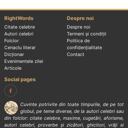
RightWords
Despre noi
Citate celebre
Despre noi
Autori celebri
Termeni și condiții
Folclor
Politica de
Cenaclu literar
confidenţialitate
Dicționar
Contact
Evenimentele zilei
Articole
Social pages
Cuvinte potrivite din toate timpurile, de pe tot
globul, pe teme diverse, de la
autori celebri
sau
din
folclor
:
citate celebre
,
maxime
,
cugetări
,
aforisme
,
autori celebri
,
proverbe și zicători
,
ghicitori
,
vrăji si