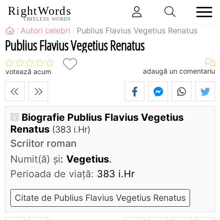
RightWords
TIMELESS WORDS
Autori celebri
Publius Flavius Vegetius Renatus
Publius Flavius Vegetius Renatus
adaugă un comentariu
votează acum
Biografie Publius Flavius Vegetius
Renatus
(383 i.Hr)
Scriitor roman
Numit(ă) și
:
Vegetius
.
Perioada de viaţă:
383 i.Hr
Citate de Publius Flavius Vegetius Renatus