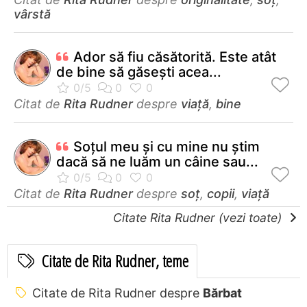
vârstă
Ador să fiu căsătorită. Este atât
de bine să găseşti acea...
Citat de
Rita Rudner
despre
viață
,
bine
Soţul meu şi cu mine nu ştim
dacă să ne luăm un câine sau...
Citat de
Rita Rudner
despre
soț
,
copii
,
viață
Citate Rita Rudner (vezi toate)
Citate de Rita Rudner, teme
Citate de Rita Rudner despre
Bărbat