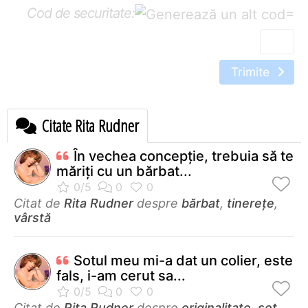
Cod de securitate:
=
Trimite
Citate Rita Rudner
În vechea concepţie, trebuia să te
măriţi cu un bărbat...
Citat de
Rita Rudner
despre
bărbat
,
tinerețe
,
vârstă
Sotul meu mi-a dat un colier, este
fals, i-am cerut sa...
Citat de
Rita Rudner
despre
originalitate
,
soț
,