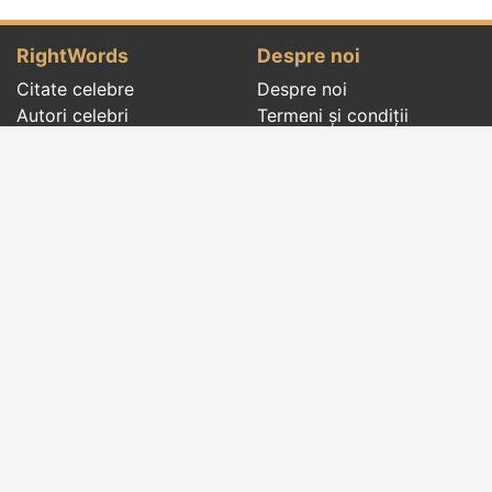
RightWords
Despre noi
Citate celebre
Despre noi
Autori celebri
Termeni și condiții
Folclor
Politica de
Cenaclu literar
confidenţialitate
Dicționar
Contact
Evenimentele zilei
Articole
Social pages
Cuvinte potrivite din toate timpurile, de pe tot
globul, pe teme diverse, de la
autori celebri
sau
din
folclor
:
citate celebre
,
maxime
,
cugetări
,
aforisme
,
autori celebri
,
proverbe și zicători
,
ghicitori
,
vrăji si
descântece
,
balade
,
doine
,
basme
,
colinde
,
urături
,