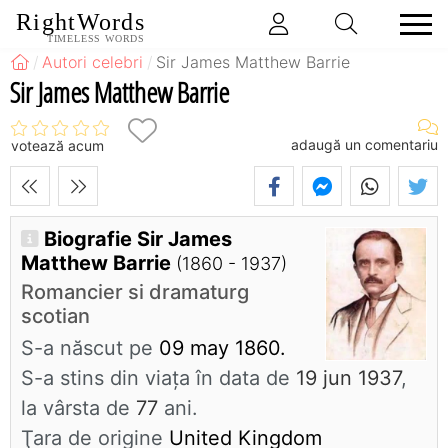
RightWords
TIMELESS WORDS
Autori celebri
Sir James Matthew Barrie
Sir James Matthew Barrie
adaugă un comentariu
votează acum
Biografie Sir James
Matthew Barrie
(1860 - 1937)
Romancier si dramaturg
scotian
S-a născut pe
09 may 1860.
S-a stins din viaţa în data de
19 jun 1937
,
la vârsta de
77
ani.
Ţara de origine
United Kingdom