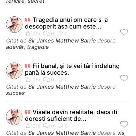
fericire
,
secret
Tragedia unui om care s-a
descoperit asa cum este...
Citat de
Sir James Matthew Barrie
despre
adevăr
,
tragedie
Fii banal, şi te vei târî indelung
pană la succes.
Citat de
Sir James Matthew Barrie
despre
succes
Visele devin realitate, daca iti
doresti suficient de...
Citat de
Sir James Matthew Barrie
despre
vis
,