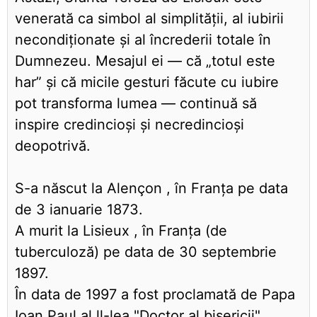
venerată ca simbol al simplității, al iubirii
necondiționate și al încrederii totale în
Dumnezeu. Mesajul ei — că „totul este
har” și că micile gesturi făcute cu iubire
pot transforma lumea — continuă să
inspire credincioși și necredincioși
deopotrivă.
S-a născut la Alençon , în Franţa pe data
de 3 ianuarie 1873.
A murit la Lisieux , în Franţa (de
tuberculoză) pe data de 30 septembrie
1897.
În data de 1997 a fost proclamată de Papa
Ioan Paul al ll-lea "Doctor al bisericii".