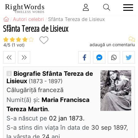
RightWords
TIMELESS WORDS
Autori celebri
Sfânta Tereza de Lisieux
Sfânta Tereza de Lisieux
adaugă un comentariu
4
/
5
(
1
vot)
Biografie Sfânta Tereza de
Lisieux
(1873 - 1897)
Călugăriță franceză
Numit(ă) și
:
Maria Francisca
Tereza Martin
.
S-a născut pe
02 jan 1873.
S-a stins din viaţa în data de
30 sep 1897
,
la vârsta de
24
ani.