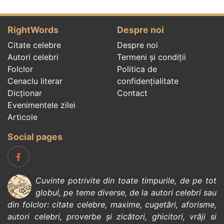
RightWords
Despre noi
Citate celebre
Despre noi
Autori celebri
Termeni și condiții
Folclor
Politica de
Cenaclu literar
confidenţialitate
Dicționar
Contact
Evenimentele zilei
Articole
Social pages
Cuvinte potrivite din toate timpurile, de pe tot
globul, pe teme diverse, de la
autori celebri
sau
din
folclor
:
citate celebre
,
maxime
,
cugetări
,
aforisme
,
autori celebri
,
proverbe și zicători
,
ghicitori
,
vrăji si