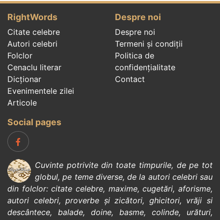
RightWords
Despre noi
Citate celebre
Despre noi
Autori celebri
Termeni și condiții
Folclor
Politica de
Cenaclu literar
confidenţialitate
Dicționar
Contact
Evenimentele zilei
Articole
Social pages
Cuvinte potrivite din toate timpurile, de pe tot
globul, pe teme diverse, de la
autori celebri
sau
din
folclor
:
citate celebre
,
maxime
,
cugetări
,
aforisme
,
autori celebri
,
proverbe și zicători
,
ghicitori
,
vrăji si
descântece
,
balade
,
doine
,
basme
,
colinde
,
urături
,