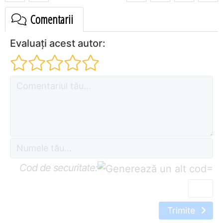
Comentarii
Evaluați acest autor:
Cod de securitate:
=
Trimite