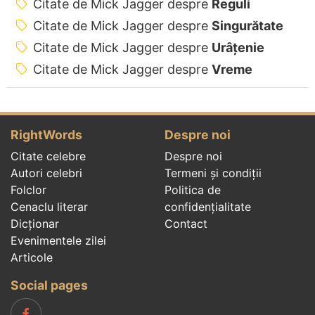
Citate de Mick Jagger despre
Reguli
Citate de Mick Jagger despre
Singurătate
Citate de Mick Jagger despre
Urâțenie
Citate de Mick Jagger despre
Vreme
RightWords
Despre noi
Citate celebre
Despre noi
Autori celebri
Termeni și condiții
Folclor
Politica de
Cenaclu literar
confidenţialitate
Dicționar
Contact
Evenimentele zilei
Articole
Social pages