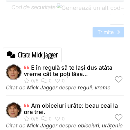
Cod de securitate:
=
Trimite
Citate Mick Jagger
E în regulă să te laşi dus atâta
vreme cât te poţi lăsa...
Citat de
Mick Jagger
despre
reguli
,
vreme
Am obiceiuri urâte: beau ceai la
ora trei.
Citat de
Mick Jagger
despre
obiceiuri
,
urâțenie