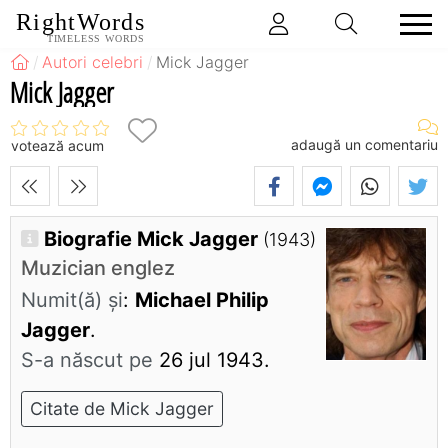
RightWords
TIMELESS WORDS
Autori celebri
Mick Jagger
Mick Jagger
adaugă un comentariu
votează acum
Biografie Mick Jagger
(1943)
Muzician englez
Numit(ă) și
:
Michael Philip
Jagger
.
S-a născut pe
26 jul 1943.
Citate de Mick Jagger