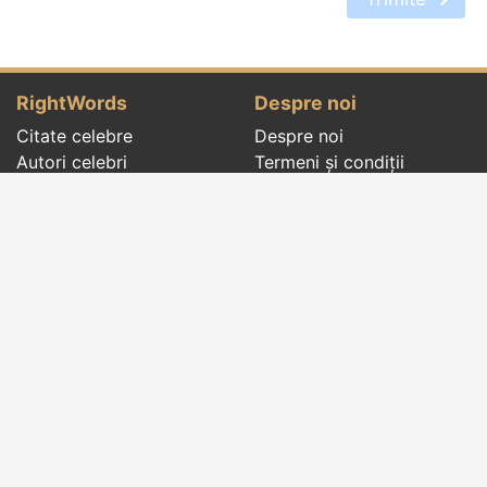
RightWords
Despre noi
Citate celebre
Despre noi
Autori celebri
Termeni și condiții
Folclor
Politica de
Cenaclu literar
confidenţialitate
Dicționar
Contact
Evenimentele zilei
Articole
Social pages
Cuvinte potrivite din toate timpurile, de pe tot
globul, pe teme diverse, de la
autori celebri
sau
din
folclor
:
citate celebre
,
maxime
,
cugetări
,
aforisme
,