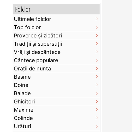
Folclor
Ultimele folclor
Top folclor
Proverbe și zicători
Tradiții și superstiții
Vrăji și descântece
Cântece populare
Orații de nuntă
Basme
Doine
Balade
Ghicitori
Maxime
Colinde
Urături