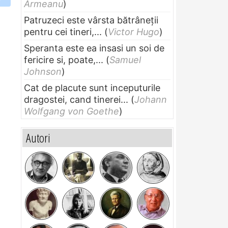
Armeanu
)
Patruzeci este vârsta bătrâneții
pentru cei tineri,...
(
Victor Hugo
)
Speranta este ea insasi un soi de
fericire si, poate,...
(
Samuel
Johnson
)
Cat de placute sunt inceputurile
dragostei, cand tinerei...
(
Johann
Wolfgang von Goethe
)
Autori