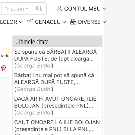
CONTUL MEU
în autori
LCLOR
CENACLU
DIVERSE
Ultimele citate
Se spune că BĂRBAŢII ALEARGĂ
tariu
DUPĂ FUSTE; de fapt aleargă...
(
George Budoi
)
Bărbaţii nu mai pot să spună că
ALEARGĂ DUPĂ FUSTE,...
(
George Budoi
)
DACĂ AR FI AVUT ONOARE, ILIE
BOLOJAN (preşedintele PNL)...
(
George Budoi
)
CAUT ONOARE LA ILIE BOLOJAN
(preşedintele PNL) ŞI LA PNL,...