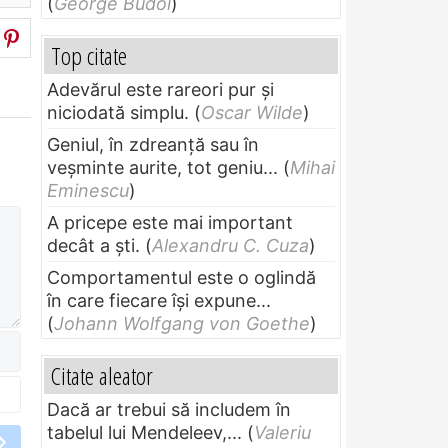
(
George Budoi
)
Top citate
Adevărul este rareori pur și
niciodată simplu.
(
Oscar Wilde
)
Geniul, în zdreanţă sau în
veşminte aurite, tot geniu...
(
Mihai
Eminescu
)
A pricepe este mai important
decât a ști.
(
Alexandru C. Cuza
)
Comportamentul este o oglindă
în care fiecare își expune...
(
Johann Wolfgang von Goethe
)
Citate aleator
Dacă ar trebui să includem în
tabelul lui Mendeleev,...
(
Valeriu