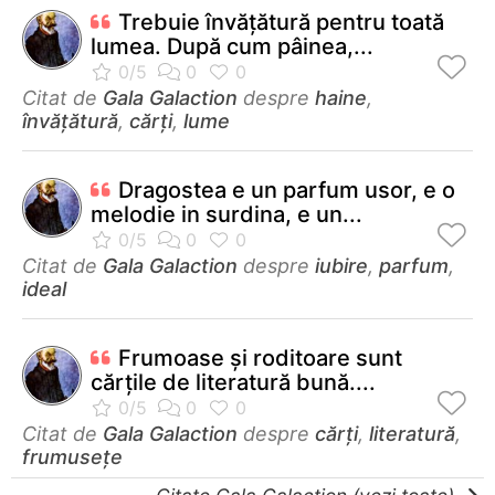
Trebuie învăţătură pentru toată
lumea. După cum pâinea,...
Citat de
Gala Galaction
despre
haine
,
învățătură
,
cărți
,
lume
Dragostea e un parfum usor, e o
melodie in surdina, e un...
Citat de
Gala Galaction
despre
iubire
,
parfum
,
ideal
Frumoase şi roditoare sunt
cărţile de literatură bună....
Citat de
Gala Galaction
despre
cărți
,
literatură
,
frumusețe