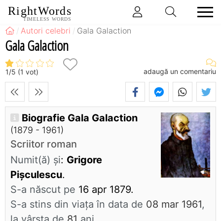
RightWords
TIMELESS WORDS
Autori celebri
Gala Galaction
Gala Galaction
adaugă un comentariu
1
/
5
(
1
vot)
Biografie Gala Galaction
(1879 - 1961)
Scriitor roman
Numit(ă) și
:
Grigore
Pişculescu
.
S-a născut pe
16 apr 1879.
S-a stins din viaţa în data de
08 mar 1961
,
la vârsta de
81
ani.