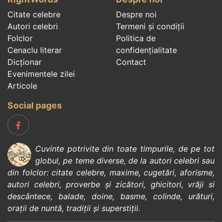
Citate celebre
Despre noi
Autori celebri
Termeni și condiții
Folclor
Politica de
Cenaclu literar
confidenţialitate
Dicționar
Contact
Evenimentele zilei
Articole
Social pages
Cuvinte potrivite din toate timpurile, de pe tot
globul, pe teme diverse, de la
autori celebri
sau
din
folclor
:
citate celebre
,
maxime
,
cugetări
,
aforisme
,
autori celebri
,
proverbe și zicători
,
ghicitori
,
vrăji si
descântece
,
balade
,
doine
,
basme
,
colinde
,
urături
,
orații de nuntă
,
tradiții și superstiții
.