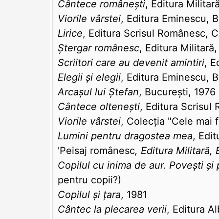
Cântece românești
, Editura Milita
Viorile vârstei
, Editura Eminescu, B
Lirice
, Editura Scrisul Românesc, C
Ștergar românesc
, Editura Militară
Scriitori care au devenit amintiri
, E
Elegii și elegii
, Editura Eminescu, B
Arcașul lui Ștefan
, București, 1976 
Cântece oltenești
, Editura Scrisul
Viorile vârstei
, Colecția "Cele mai 
Lumini pentru dragostea mea
, Edi
'Peisaj românesc
, Editura Militară,
Copilul cu inima de aur. Povești și p
pentru copii?)
Copilul și țara
, 1981
Cântec la plecarea verii
, Editura A