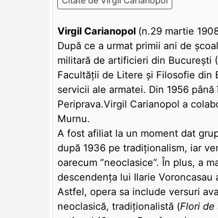
Citate de Virgil Carianopol
Virgil Carianopol
(n.29 martie 1908
După ce a urmat primii ani de școal
militară de artificieri din Bucureșt
Facultății de Litere și Filosofie din 
servicii ale armatei. Din 1956 până 
Periprava.Virgil Carianopol a colab
Murnu.
A fost afiliat la un moment dat grup
după 1936 pe tradiționalism, iar ver
oarecum ”neoclasice”. În plus, a mai 
descendența lui Ilarie Voroncasau a
Astfel, opera sa include versuri av
neoclasică, tradiționalistă (
Flori de 