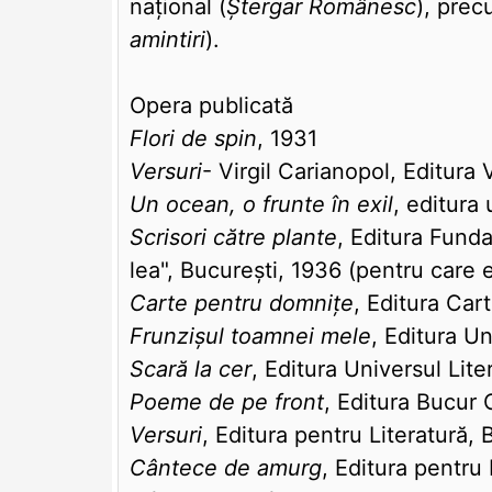
național (
Ștergar Românesc
), prec
amintiri
).
Opera publicată
Flori de spin
, 1931
Versuri
- Virgil Carianopol, Editura 
Un ocean, o frunte în exil
, editura
Scrisori către plante
, Editura Funda
lea", București, 1936 (pentru care 
Carte pentru domnițe
, Editura Ca
Frunzișul toamnei mele
, Editura Un
Scară la cer
, Editura Universul Lite
Poeme de pe front
, Editura Bucur 
Versuri
, Editura pentru Literatură, 
Cântece de amurg
, Editura pentru 