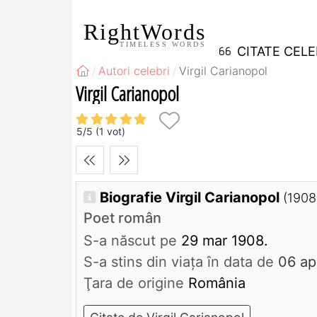
RightWords
TIMELESS WORDS
CITATE CEL
Autori celebri
Virgil Carianopol
Virgil Carianopol
5
/
5
(
1
vot)
Biografie Virgil Carianopol
(1908
Poet român
S-a născut pe
29 mar 1908.
S-a stins din viaţa în data de
06 ap
Ţara de origine
România