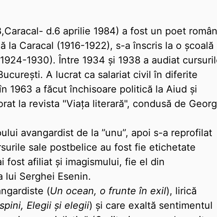
,Caracal- d.6 aprilie 1984) a fost un poet român
ă la Caracal (1916-1922), s-a înscris la o școală
i (1924-1930). Între 1934 și 1938 a audiat cursuri
București. A lucrat ca salariat civil în diferite
în 1963 a făcut închisoare politică la Aiud și
orat la revista "Viața literară", condusă de Geor
ului avangardist de la ”unu”, apoi s-a reprofilat
surile sale postbelice au fost fie etichetate
fost afiliat și imagismului, fie el din
 lui Serghei Esenin.
angardiste (
Un ocean, o frunte în exil
), lirică
spini, Elegii și elegii
) și care exaltă sentimentul