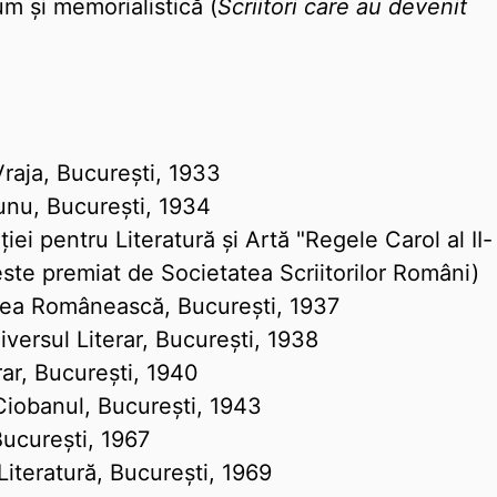
um și memorialistică (
Scriitori care au devenit
Vraja, București, 1933
 unu, București, 1934
ției pentru Literatură și Artă "Regele Carol al II-
este premiat de Societatea Scriitorilor Români)
rtea Românească, București, 1937
iversul Literar, București, 1938
rar, București, 1940
Ciobanul, București, 1943
București, 1967
Literatură, București, 1969