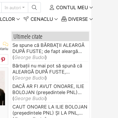
CONTUL MEU
în autori
LCLOR
CENACLU
DIVERSE
Ultimele citate
Se spune că BĂRBAŢII ALEARGĂ
tariu
DUPĂ FUSTE; de fapt aleargă...
(
George Budoi
)
Bărbaţii nu mai pot să spună că
ALEARGĂ DUPĂ FUSTE,...
(
George Budoi
)
DACĂ AR FI AVUT ONOARE, ILIE
BOLOJAN (preşedintele PNL)...
(
George Budoi
)
CAUT ONOARE LA ILIE BOLOJAN
(preşedintele PNL) ŞI LA PNL,...