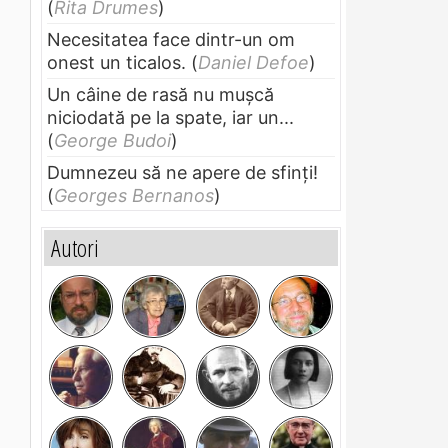
(
Rita Drumes
)
Necesitatea face dintr-un om
onest un ticalos.
(
Daniel Defoe
)
Un câine de rasă nu muşcă
niciodată pe la spate, iar un...
(
George Budoi
)
Dumnezeu să ne apere de sfinți!
(
Georges Bernanos
)
Autori