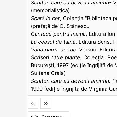
Scriitori care au devenit amintiri
- V
(memorialistică)
Scară la cer
, Colecția "Biblioteca p
(prefață de C. Stănescu
Cântece pentru mama
, Editura Io
La ceasul de taină
, Editura Scrisu
Vânătoarea de foc
. Versuri, Editu
Scrisori către plante
, Colecția "Po
București, 1997 (ediție îngrijită de
Sultana Craia)
Scriitori care au devenit amintiri. P
1999 (ediție îngrijită de Virginia Ca