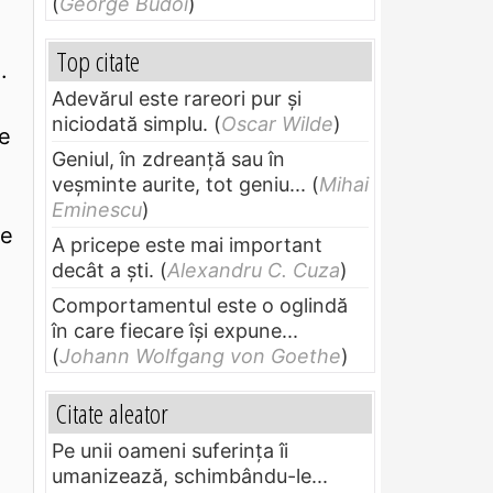
(
George Budoi
)
Top citate
.
Adevărul este rareori pur și
niciodată simplu.
(
Oscar Wilde
)
le
Geniul, în zdreanţă sau în
veşminte aurite, tot geniu...
(
Mihai
Eminescu
)
ge
A pricepe este mai important
decât a ști.
(
Alexandru C. Cuza
)
Comportamentul este o oglindă
în care fiecare își expune...
(
Johann Wolfgang von Goethe
)
Citate aleator
Pe unii oameni suferinţa îi
umanizează, schimbându-le...