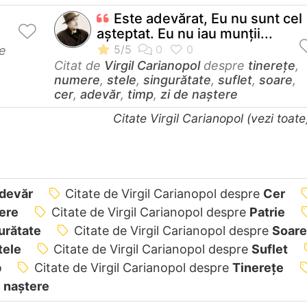
Este adevărat, Eu nu sunt cel
aşteptat. Eu nu iau munţii...
e
Citat de
Virgil Carianopol
despre
tinerețe
,
numere
,
stele
,
singurătate
,
suflet
,
soare
,
cer
,
adevăr
,
timp
,
zi de naștere
Citate Virgil Carianopol (vezi toat
devăr
Citate de Virgil Carianopol despre
Cer
ere
Citate de Virgil Carianopol despre
Patrie
urătate
Citate de Virgil Carianopol despre
Soare
tele
Citate de Virgil Carianopol despre
Suflet
p
Citate de Virgil Carianopol despre
Tinerețe
e naștere