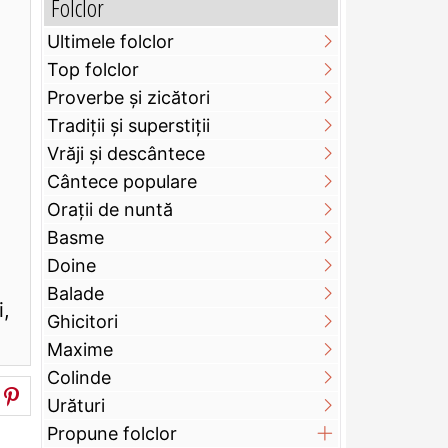
Folclor
Ultimele folclor
Top folclor
Proverbe și zicători
Tradiții și superstiții
Vrăji și descântece
Cântece populare
Orații de nuntă
Basme
Doine
Balade
i,
Ghicitori
Maxime
Colinde
Urături
Propune folclor