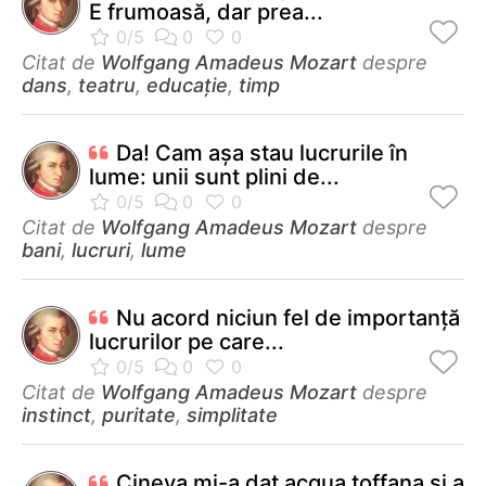
E frumoasă, dar prea...
Citat de
Wolfgang Amadeus Mozart
despre
dans
,
teatru
,
educație
,
timp
Da! Cam aşa stau lucrurile în
lume: unii sunt plini de...
Citat de
Wolfgang Amadeus Mozart
despre
bani
,
lucruri
,
lume
Nu acord niciun fel de importanţă
lucrurilor pe care...
Citat de
Wolfgang Amadeus Mozart
despre
instinct
,
puritate
,
simplitate
Cineva mi-a dat acqua toffana şi a