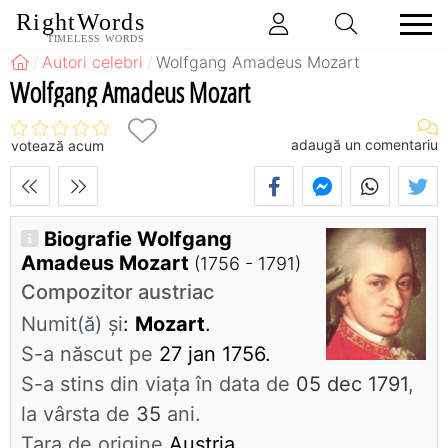
RightWords
TIMELESS WORDS
Autori celebri
Wolfgang Amadeus Mozart
Wolfgang Amadeus Mozart
adaugă un comentariu
votează acum
Biografie Wolfgang
Amadeus Mozart
(1756 - 1791)
Compozitor austriac
Numit(ă) și
:
Mozart
.
S-a născut pe
27 jan 1756.
S-a stins din viaţa în data de
05 dec 1791
,
la vârsta de
35
ani.
Ţara de origine
Austria