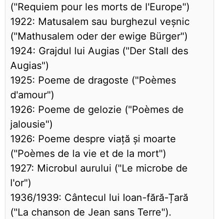
("Requiem pour les morts de l'Europe")
1922: Matusalem sau burghezul veșnic
("Mathusalem oder der ewige Bürger")
1924: Grajdul lui Augias ("Der Stall des
Augias")
1925: Poeme de dragoste ("Poèmes
d'amour")
1926: Poeme de gelozie ("Poèmes de
jalousie")
1926: Poeme despre viață și moarte
("Poèmes de la vie et de la mort")
1927: Microbul aurului ("Le microbe de
l'or")
1936/1939: Cântecul lui Ioan-fără-Țară
("La chanson de Jean sans Terre").