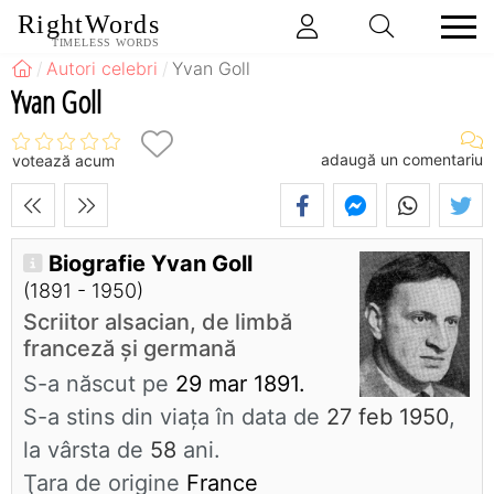
RightWords
TIMELESS WORDS
Autori celebri
Yvan Goll
Yvan Goll
adaugă un comentariu
votează acum
Biografie Yvan Goll
(1891 - 1950)
Scriitor alsacian, de limbă
franceză și germană
S-a născut pe
29 mar 1891.
S-a stins din viaţa în data de
27 feb 1950
,
la vârsta de
58
ani.
Ţara de origine
France