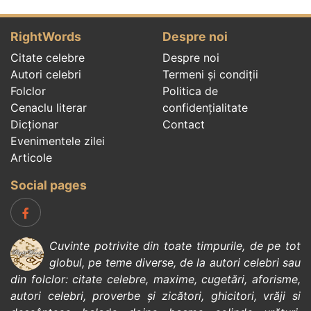
RightWords
Despre noi
Citate celebre
Despre noi
Autori celebri
Termeni și condiții
Folclor
Politica de
Cenaclu literar
confidenţialitate
Dicționar
Contact
Evenimentele zilei
Articole
Social pages
Cuvinte potrivite din toate timpurile, de pe tot
globul, pe teme diverse, de la
autori celebri
sau
din
folclor
:
citate celebre
,
maxime
,
cugetări
,
aforisme
,
autori celebri
,
proverbe și zicători
,
ghicitori
,
vrăji si