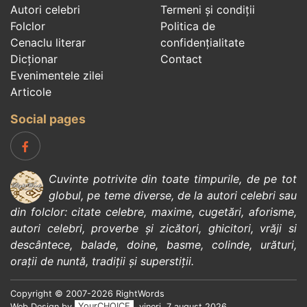
Autori celebri
Termeni și condiții
Folclor
Politica de
Cenaclu literar
confidenţialitate
Dicționar
Contact
Evenimentele zilei
Articole
Social pages
Cuvinte potrivite din toate timpurile, de pe tot
globul, pe teme diverse, de la
autori celebri
sau
din
folclor
:
citate celebre
,
maxime
,
cugetări
,
aforisme
,
autori celebri
,
proverbe și zicători
,
ghicitori
,
vrăji si
descântece
,
balade
,
doine
,
basme
,
colinde
,
urături
,
orații de nuntă
,
tradiții și superstiții
.
Copyright © 2007-2026 RightWords
Web Design by
YourCHOICE
, vineri, 7 august 2026