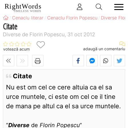
RightWords
TIMELESS WORDS
Cenaclu literar
Cenaclu Florin Popescu
Diverse Flor
Citate
Diverse de Florin Popescu, 31 oct 2012
adaugă un comentariu
votează acum
Citate
Nu est om cel ce cere altuia ca el sa
urce muntele, ci este om cel ce il tine
de mana pe altul ca el sa urce muntele.
“
Diverse
de
Florin Popescu
”