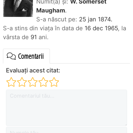
Numit(ă) și:
W. Somerset
Maugham
.
S-a născut pe:
25 jan 1874.
S-a stins din viaţa în data de
16 dec 1965
, la
vârsta de
91
ani.
Comentarii
Evaluați acest citat: