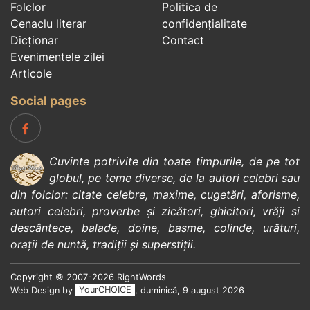
Folclor
Politica de
Cenaclu literar
confidenţialitate
Dicționar
Contact
Evenimentele zilei
Articole
Social pages
Cuvinte potrivite din toate timpurile, de pe tot
globul, pe teme diverse, de la
autori celebri
sau
din
folclor
:
citate celebre
,
maxime
,
cugetări
,
aforisme
,
autori celebri
,
proverbe și zicători
,
ghicitori
,
vrăji si
descântece
,
balade
,
doine
,
basme
,
colinde
,
urături
,
orații de nuntă
,
tradiții și superstiții
.
Copyright © 2007-2026 RightWords
Web Design by
YourCHOICE
, duminică, 9 august 2026