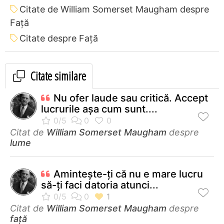
Citate de William Somerset Maugham despre
Față
Citate despre Față
Citate similare
Nu ofer laude sau critică. Accept
lucrurile aşa cum sunt....
Citat de
William Somerset Maugham
despre
lume
Aminteşte-ţi că nu e mare lucru
să-ţi faci datoria atunci...
Citat de
William Somerset Maugham
despre
față