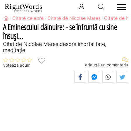
RightWords
TIMELESS WORDS
Citate celebre
Citate de Nicolae Mareș
Citate de N
A Eminescului dăinuire: - se înfruntă cu sine
însuși...
Citat de Nicolae Mareș despre imortalitate,
meditație
adaugă un comentariu
votează acum