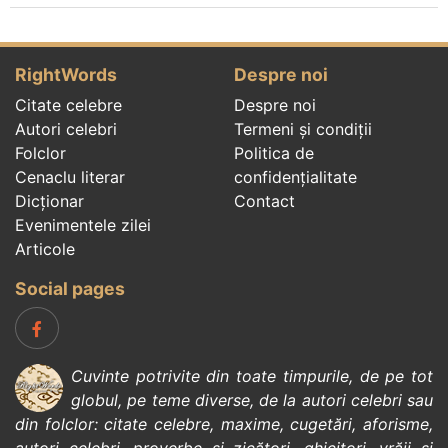
RightWords
Despre noi
Citate celebre
Despre noi
Autori celebri
Termeni și condiții
Folclor
Politica de
Cenaclu literar
confidenţialitate
Dicționar
Contact
Evenimentele zilei
Articole
Social pages
Cuvinte potrivite din toate timpurile, de pe tot
globul, pe teme diverse, de la
autori celebri
sau
din
folclor
:
citate celebre
,
maxime
,
cugetări
,
aforisme
,
autori celebri
,
proverbe și zicători
,
ghicitori
,
vrăji si