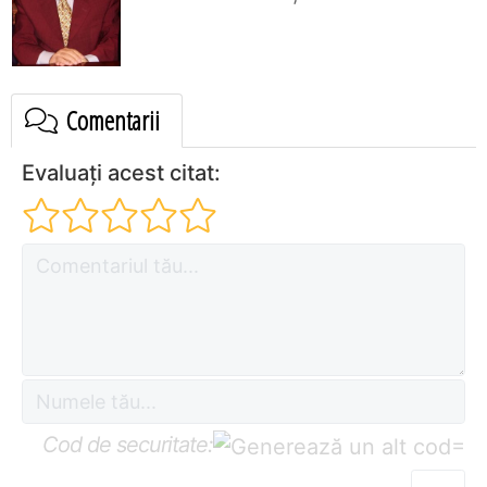
Comentarii
Evaluați acest citat:
Cod de securitate:
=