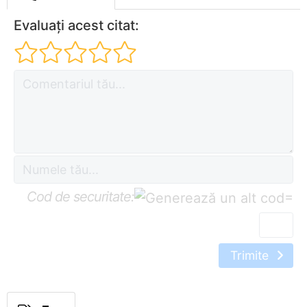
Evaluați acest citat:
Cod de securitate:
=
Trimite