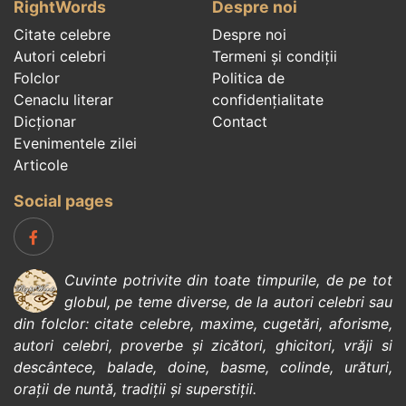
RightWords
Despre noi
Citate celebre
Despre noi
Autori celebri
Termeni și condiții
Folclor
Politica de
Cenaclu literar
confidenţialitate
Dicționar
Contact
Evenimentele zilei
Articole
Social pages
Cuvinte potrivite din toate timpurile, de pe tot
globul, pe teme diverse, de la
autori celebri
sau
din
folclor
:
citate celebre
,
maxime
,
cugetări
,
aforisme
,
autori celebri
,
proverbe și zicători
,
ghicitori
,
vrăji si
descântece
,
balade
,
doine
,
basme
,
colinde
,
urături
,
orații de nuntă
,
tradiții și superstiții
.