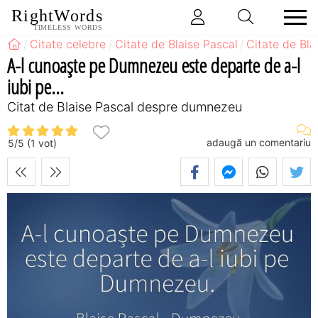
RightWords
TIMELESS WORDS
Citate celebre
Citate de Blaise Pascal
Citate de Bl
A-l cunoaște pe Dumnezeu este departe de a-l
iubi pe...
Citat de Blaise Pascal despre dumnezeu
adaugă un comentariu
5
/
5
(
1
vot)