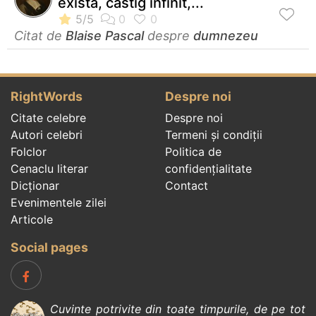
exista, castig infinit,...
Citat de
Blaise Pascal
despre
dumnezeu
RightWords
Despre noi
Citate celebre
Despre noi
Autori celebri
Termeni și condiții
Folclor
Politica de
Cenaclu literar
confidenţialitate
Dicționar
Contact
Evenimentele zilei
Articole
Social pages
Cuvinte potrivite din toate timpurile, de pe tot