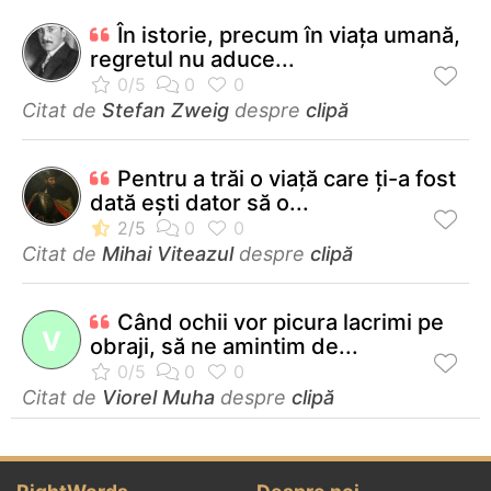
În istorie, precum în viaţa umană,
regretul nu aduce...
Citat de
Stefan Zweig
despre
clipă
Pentru a trăi o viață care ți-a fost
dată ești dator să o...
Citat de
Mihai Viteazul
despre
clipă
Când ochii vor picura lacrimi pe
V
obraji, să ne amintim de...
Citat de
Viorel Muha
despre
clipă