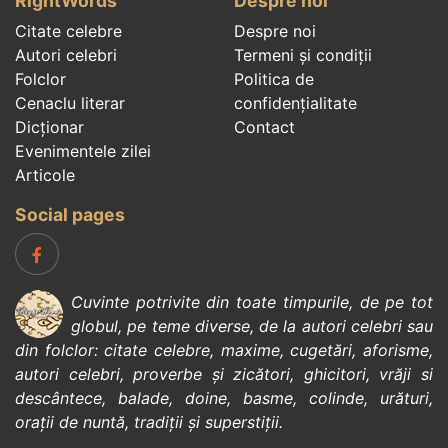
RightWords
Despre noi
Citate celebre
Despre noi
Autori celebri
Termeni și condiții
Folclor
Politica de
Cenaclu literar
confidenţialitate
Dicționar
Contact
Evenimentele zilei
Articole
Social pages
Cuvinte potrivite din toate timpurile, de pe tot
globul, pe teme diverse, de la
autori celebri
sau
din
folclor
:
citate celebre
,
maxime
,
cugetări
,
aforisme
,
autori celebri
,
proverbe și zicători
,
ghicitori
,
vrăji si
descântece
,
balade
,
doine
,
basme
,
colinde
,
urături
,
orații de nuntă
,
tradiții și superstiții
.