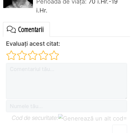
Perioada de viaţă:
70 i.Hr.-19
i.Hr.
Comentarii
Evaluați acest citat:
Cod de securitate:
=