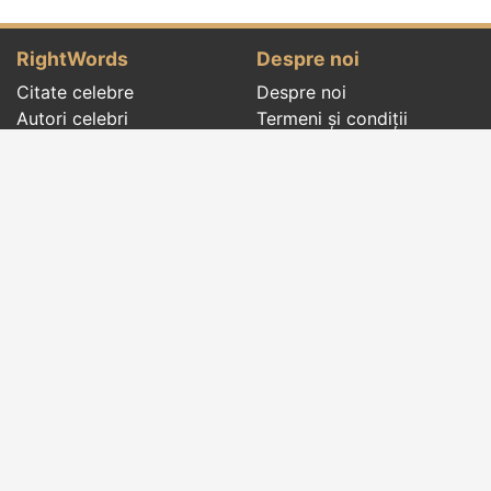
RightWords
Despre noi
Citate celebre
Despre noi
Autori celebri
Termeni și condiții
Folclor
Politica de
Cenaclu literar
confidenţialitate
Dicționar
Contact
Evenimentele zilei
Articole
Social pages
Cuvinte potrivite din toate timpurile, de pe tot
globul, pe teme diverse, de la
autori celebri
sau
din
folclor
:
citate celebre
,
maxime
,
cugetări
,
aforisme
,
autori celebri
,
proverbe și zicători
,
ghicitori
,
vrăji si