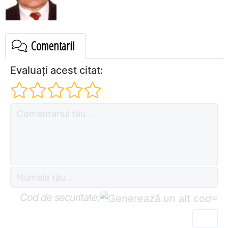
Comentarii
Evaluați acest citat:
Cod de securitate:
=