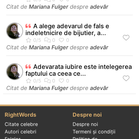
Citat de
Mariana Fulger
despre
adevăr
A alege adevarul de fals e
indeletnicire de bijutier, a...
Citat de
Mariana Fulger
despre
adevăr
Adevarata iubire este intelegerea
faptului ca ceea ce...
Citat de
Mariana Fulger
despre
adevăr
RightWords
Despre noi
Citate celebre
Despre noi
Autori celebri
Termeni și condiții
Folclor
Politica de