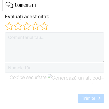
Comentarii
Evaluați acest citat:
Cod de securitate:
=
Trimite