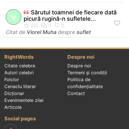
Sărutul toamnei de fiecare dată
V
picură rugină-n sufletele...
Citat de
Viorel Muha
despre
suflet
RightWords
Despre noi
Citate celebre
Despre noi
Autori celebri
Termeni și condiții
Folclor
Politica de
Cenaclu literar
confidenţialitate
Dicționar
Contact
Evenimentele zilei
Articole
Social pages