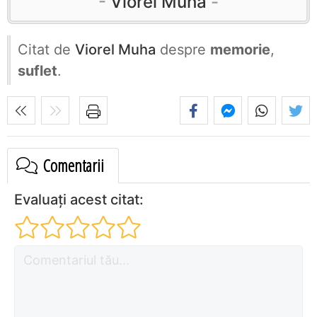
Viorel Muha
Citat de
Viorel Muha
despre
memorie
,
suflet
.
Comentarii
Evaluați acest citat: