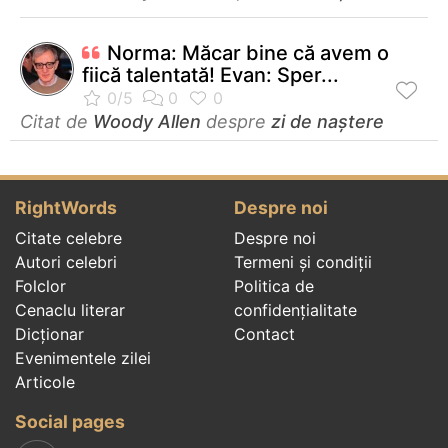
Norma: Măcar bine că avem o
fiică talentată! Evan: Sper...
Citat de
Woody Allen
despre
zi de naștere
RightWords
Despre noi
Citate celebre
Despre noi
Autori celebri
Termeni și condiții
Folclor
Politica de
Cenaclu literar
confidenţialitate
Dicționar
Contact
Evenimentele zilei
Articole
Social pages