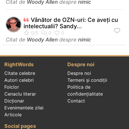
Citat de
Woody Allen
despre
nimic
Vânător de OZN-uri: Ce aveţi cu
intelectualii? Sandy...
Citat de
Woody Allen
despre
nimic
RightWords
Despre noi
Citate celebre
Despre noi
Autori celebri
Termeni și condiții
Folclor
Politica de
Cenaclu literar
confidenţialitate
Dicționar
Contact
Evenimentele zilei
Articole
Social pages