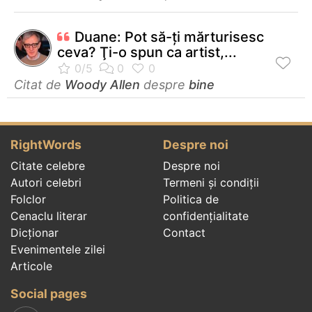
Duane: Pot să-ţi mărturisesc
ceva? Ţi-o spun ca artist,...
Citat de
Woody Allen
despre
bine
RightWords
Despre noi
Citate celebre
Despre noi
Autori celebri
Termeni și condiții
Folclor
Politica de
Cenaclu literar
confidenţialitate
Dicționar
Contact
Evenimentele zilei
Articole
Social pages