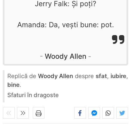
Jerry Falk: Şi poţi?
Amanda: Da, veşti bune: pot.
Woody Allen
Replică de
Woody Allen
despre
sfat
,
iubire
,
bine
.
Sfaturi în dragoste