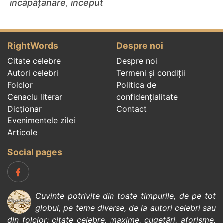
încăpățânare
,
început
RightWords
Despre noi
Citate celebre
Despre noi
Autori celebri
Termeni și condiții
Folclor
Politica de
Cenaclu literar
confidenţialitate
Dicționar
Contact
Evenimentele zilei
Articole
Social pages
Cuvinte potrivite din toate timpurile, de pe tot
globul, pe teme diverse, de la
autori celebri
sau
din
folclor
:
citate celebre
,
maxime
,
cugetări
,
aforisme
,