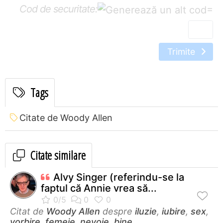
Cod de securitate:
=
Trimite
Tags
Citate de Woody Allen
Citate similare
Alvy Singer (referindu-se la
faptul că Annie vrea să...
Citat de
Woody Allen
despre
iluzie
,
iubire
,
sex
,
vorbire
,
femeie
,
nevoie
,
bine