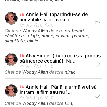
Annie Hall (apărându-se de
acuzaţiile că ar avea o...
Citat de
Woody Allen
despre
profesori
,
căsătorie
,
relație
,
nume
,
cuvânt
,
puritate
,
simplitate
,
nimic
Alvy Singer (după ce i s-a propus
să încerce cocaină): Nu...
Citat de
Woody Allen
despre
nimic
Annie Hall: Până la urmă vrei să
intrăm la film sau nu?...
Citat de
Woody Allen
despre
film
,