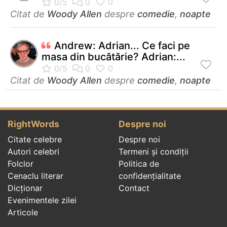
Citat de
Woody Allen
despre
comedie
,
noapte
Andrew: Adrian... Ce faci pe
masa din bucătărie? Adrian:...
Citat de
Woody Allen
despre
comedie
,
noapte
RightWords
Despre noi
Citate celebre
Despre noi
Autori celebri
Termeni și condiții
Folclor
Politica de
Cenaclu literar
confidenţialitate
Dicționar
Contact
Evenimentele zilei
Articole