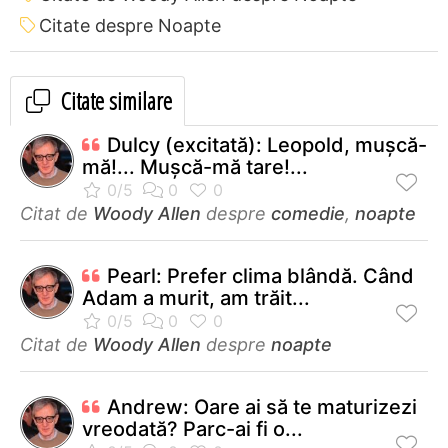
Citate despre Noapte
Citate similare
Dulcy (excitată): Leopold, muşcă-
mă!... Muşcă-mă tare!...
Citat de
Woody Allen
despre
comedie
,
noapte
Pearl: Prefer clima blândă. Când
Adam a murit, am trăit...
Citat de
Woody Allen
despre
noapte
Andrew: Oare ai să te maturizezi
vreodată? Parc-ai fi o...