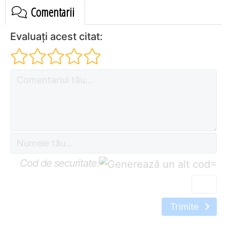
Comentarii
Evaluați acest citat:
Cod de securitate:
=
Trimite