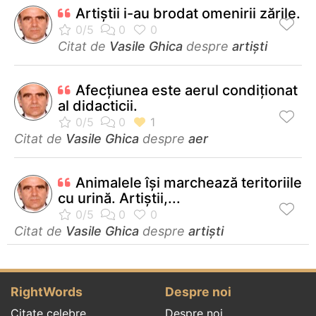
Artiştii i-au brodat omenirii zările.
Citat de
Vasile Ghica
despre
artiști
Afecțiunea este aerul condiționat
al didacticii.
Citat de
Vasile Ghica
despre
aer
Animalele îşi marchează teritoriile
cu urină. Artiştii,...
Citat de
Vasile Ghica
despre
artiști
RightWords
Despre noi
Citate celebre
Despre noi