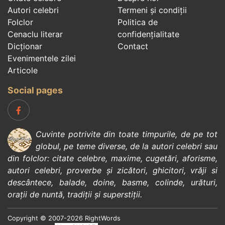
Autori celebri
Termeni și condiții
Folclor
Politica de
Cenaclu literar
confidenţialitate
Dicționar
Contact
Evenimentele zilei
Articole
Social pages
Cuvinte potrivite din toate timpurile, de pe tot
globul, pe teme diverse, de la
autori celebri
sau
din
folclor
:
citate celebre
,
maxime
,
cugetări
,
aforisme
,
autori celebri
,
proverbe și zicători
,
ghicitori
,
vrăji si
descântece
,
balade
,
doine
,
basme
,
colinde
,
urături
,
orații de nuntă
,
tradiții și superstiții
.
Copyright © 2007-2026 RightWords