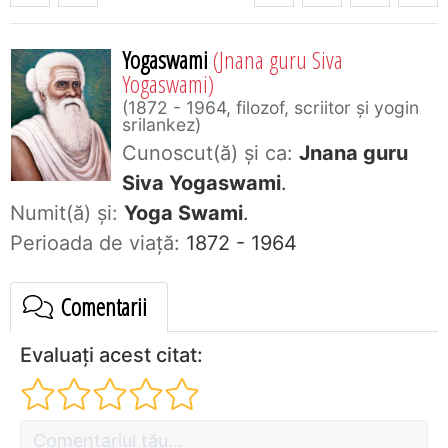
Yogaswami
(Jnana guru Siva
Yogaswami)
1872 - 1964, filozof, scriitor şi yogin
srilankez
Cunoscut(ă) și ca:
Jnana guru
Siva Yogaswami
.
Numit(ă) și:
Yoga Swami
.
Perioada de viaţă:
1872 - 1964
Comentarii
Evaluați acest citat: