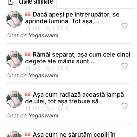
Citate similare
Dacă apeşi pe întrerupător, se
aprinde lumina. Tot aşa,...
Citat de
Yogaswami
Rămâi separat, aşa cum cele cinci
degete ale mâinii sunt...
Citat de
Yogaswami
Aşa cum radiază această lampă
de ulei, tot aşa trebuie să...
Citat de
Yogaswami
Aşa cum ne sărutăm copiii în