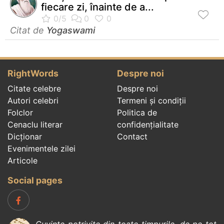
fiecare zi, înainte de a...
Citat de
Yogaswami
RightWords
Despre noi
Citate celebre
Despre noi
Autori celebri
Termeni și condiții
Folclor
Politica de
Cenaclu literar
confidenţialitate
Dicționar
Contact
Evenimentele zilei
Articole
Social pages
Cuvinte potrivite din toate timpurile, de pe tot