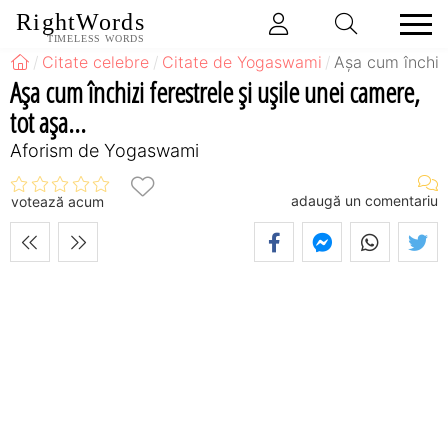
RightWords
TIMELESS WORDS
Citate celebre
Citate de Yogaswami
Aşa cum închizi
Aşa cum închizi ferestrele şi uşile unei camere,
tot aşa...
Aforism de Yogaswami
adaugă un comentariu
votează acum