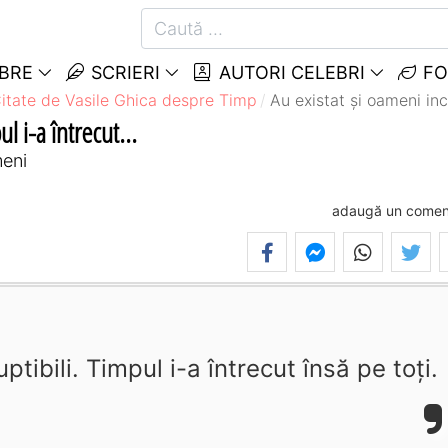
EBRE
SCRIERI
AUTORI CELEBRI
FO
itate de Vasile Ghica despre Timp
Au existat şi oameni inco
l i-a întrecut...
meni
adaugă un comen
tibili. Timpul i-a întrecut însă pe toţi.