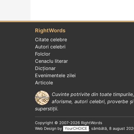
RightWords
Citate celebre
Autori celebri
Folclor
Cenaclu literar
Dicționar
Evenimentele zilei
Articole
Cuvinte potrivite din toate timpurile
aforisme
,
autori celebri
,
proverbe și
superstiții
.
Copyright © 2007-2026 RightWords
Web Design by
YourCHOICE
, sâmbătă, 8 august 202