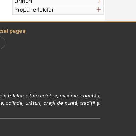
Urături
Propune folclor
cial pages
din
folclor
:
citate celebre
,
maxime
,
cugetări
,
e
,
colinde
,
urături
,
orații de nuntă
,
tradiții și