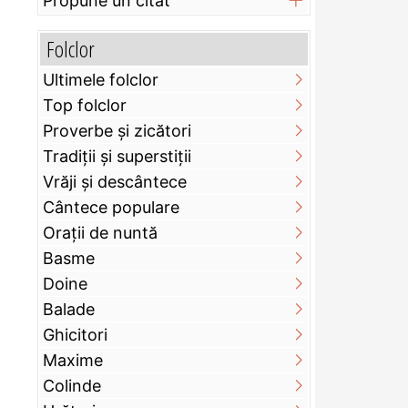
Propune un citat
Folclor
Ultimele folclor
Top folclor
Proverbe și zicători
Tradiții și superstiții
Vrăji și descântece
Cântece populare
Orații de nuntă
Basme
Doine
Balade
Ghicitori
Maxime
Colinde