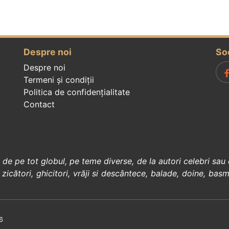
Despre noi
So
Despre noi
Termeni și condiții
Politica de confidenţialitate
Contact
, de pe tot globul, pe teme diverse, de la
autori celebri
sau 
 zicători
,
ghicitori
,
vrăji si descântece
,
balade
,
doine
,
basm
6