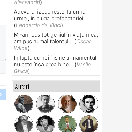
Alecsandri
)
Adevarul izbucneste, la urma
urmei, in ciuda prefacatoriei.
(
Leonardo da Vinci
)
Mi-am pus tot geniul în viața mea;
am pus numai talentul...
(
Oscar
Wilde
)
În lupta cu noi înșine armamentul
nu este încă prea bine...
(
Vasile
Ghica
)
Autori