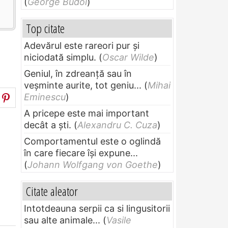
(
George Budoi
)
Top citate
Adevărul este rareori pur și
niciodată simplu.
(
Oscar Wilde
)
Geniul, în zdreanţă sau în
veşminte aurite, tot geniu...
(
Mihai
Eminescu
)
A pricepe este mai important
decât a ști.
(
Alexandru C. Cuza
)
Comportamentul este o oglindă
în care fiecare își expune...
(
Johann Wolfgang von Goethe
)
Citate aleator
Intotdeauna serpii ca si lingusitorii
sau alte animale...
(
Vasile