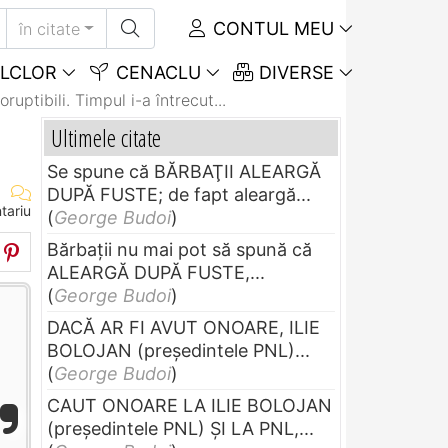
CONTUL MEU
în citate
LCLOR
CENACLU
DIVERSE
ruptibili. Timpul i-a întrecut...
Ultimele citate
Se spune că BĂRBAŢII ALEARGĂ
DUPĂ FUSTE; de fapt aleargă...
tariu
(
George Budoi
)
Bărbaţii nu mai pot să spună că
ALEARGĂ DUPĂ FUSTE,...
(
George Budoi
)
DACĂ AR FI AVUT ONOARE, ILIE
BOLOJAN (preşedintele PNL)...
(
George Budoi
)
CAUT ONOARE LA ILIE BOLOJAN
(preşedintele PNL) ŞI LA PNL,...