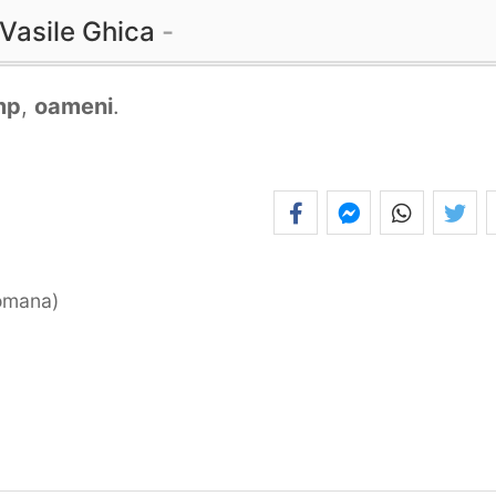
Vasile Ghica
mp
,
oameni
.
romana